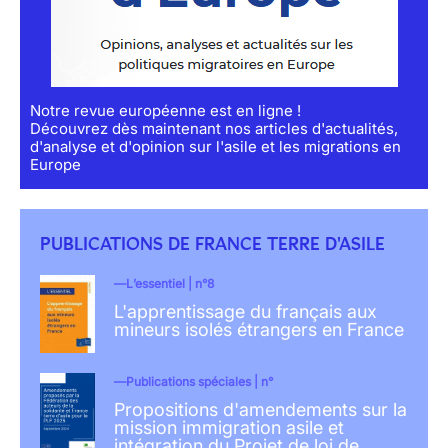
Notre revue européenne est en ligne !
Découvrez dès maintenant nos articles d'actualités,
d'analyse et d'opinion sur l'asile et les migrations en
Europe
PUBLICATIONS DE FRANCE TERRE D'ASILE
L’essentiel | n°8
L'apprentissage du français aux
mineurs isolés étrangers en France
Publications spéciales | n°
Propositions d'amendements sur la
mission immigration asile et
intégration du Projet de loi de