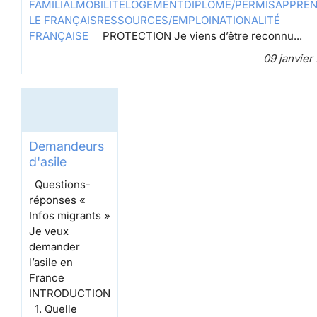
FAMILIAL
MOBILITÉ
LOGEMENT
DIPLÔME/PERMIS
APPRE
LE FRANÇAIS
RESSOURCES/EMPLOI
NATIONALITÉ
FRANÇAISE
PROTECTION
Je viens d’être reconnu
...
09 janvier
Demandeurs
d'asile
Questions-
réponses «
Infos migrants »
Je veux
demander
l’asile en
France
INTRODUCTION
1. Quelle