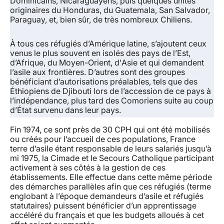
Dominicains, Nicaraguayens, puis quelques unités
originaires du Honduras, du Guatemala, San Salvador,
Paraguay, et, bien sûr, de très nombreux Chiliens.
À tous ces réfugiés d’Amérique latine, s’ajoutent ceux
venus le plus souvent en isolés des pays de l’Est,
d’Afrique, du Moyen-Orient, d'Asie et qui demandent
l’asile aux frontières. D’autres sont des groupes
bénéficiant d’autorisations préalables, tels que des
Éthiopiens de Djibouti lors de l’accession de ce pays à
l’indépendance, plus tard des Comoriens suite au coup
d’État survenu dans leur pays.
Fin 1974, ce sont près de 30 CPH qui ont été mobilisés
ou créés pour l’accueil de ces populations, France
terre d’asile étant responsable de leurs salariés jusqu’à
mi 1975, la Cimade et le Secours Catholique participant
activement à ses côtés à la gestion de ces
établissements. Elle effectue dans cette même période
des démarches parallèles afin que ces réfugiés (terme
englobant à l’époque demandeurs d’asile et réfugiés
statutaires) puissent bénéficier d’un apprentissage
accéléré du français et que les budgets alloués à cet