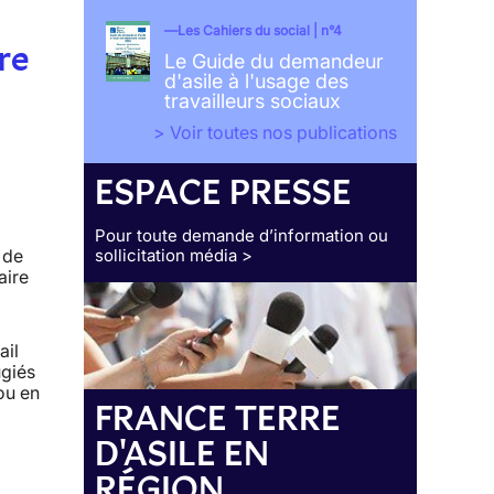
Les Cahiers du social | n°4
re
Le Guide du demandeur
d'asile à l'usage des
travailleurs sociaux
> Voir toutes nos publications
ESPACE PRESSE
Pour toute demande d’information ou
 de
sollicitation média >
aire
ail
ugiés
ou en
FRANCE TERRE
D'ASILE EN
RÉGION