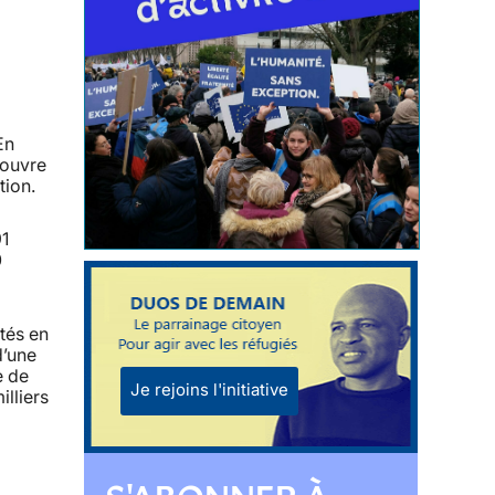
En
 ouvre
tion.
1
0
tés en
d’une
e de
Je rejoins l'initiative
illiers