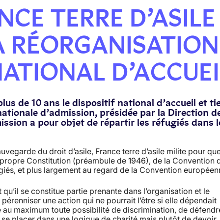
ANCE TERRE D’ASILE
A RÉORGANISATION
NATIONAL D’ACCUEI
lus de 10 ans le dispositif national d’accueil et ti
ationale d’admission, présidée par la Direction de
ssion a pour objet de répartir les réfugiés dans l
egarde du droit d’asile, France terre d’asile milite pour qu
 propre Constitution (préambule de 1946), de la Convention 
ugiés, et plus largement au regard de la Convention européen
u’il se constitue partie prenante dans l’organisation et le
pérenniser une action qui ne pourrait l’être si elle dépendait
e au maximum toute possibilité de discrimination, de défendr
as se placer dans une logique de charité mais plutôt de devoir.