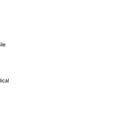
ile
ical