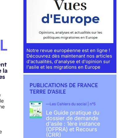
L
Notre revue européenne est en ligne !
Découvrez dès maintenant nos articles
d'actualités, d'analyse et d'opinion sur
ent
l'asile et les migrations en Europe
 la
es
PUBLICATIONS DE FRANCE
TERRE D'ASILE
e
de
Les Cahiers du social | n°5
ne
Le Guide pratique du
dossier de demande
d'asile : 1ère instance
(OFPRA) et Recours
e
(CRR)