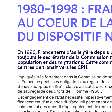
1980-1998 : FR
AU COEUR DE L
DU DISPOSITIF 
En 1990, France terre d’asile gère depuis p
toujours le secrétariat de la Commission n
population et des migrations. Cette commi
centres de transit vers les CPH.
Impliquée très fortement dans la Commission de sauv
la France respecte ses obligations au regard de sa
Genève adoptée en 1951, relative au statut des réf
de sauvegarde des droits de l’Homme (1950).
Cet engagement de l’État nécessite impérativement q
financement d’un dispositif d’accueil permettant de 
uniquement des dons. Il s’agit également de réduir
la justice sociale, l’égalité républicaine et de ne p