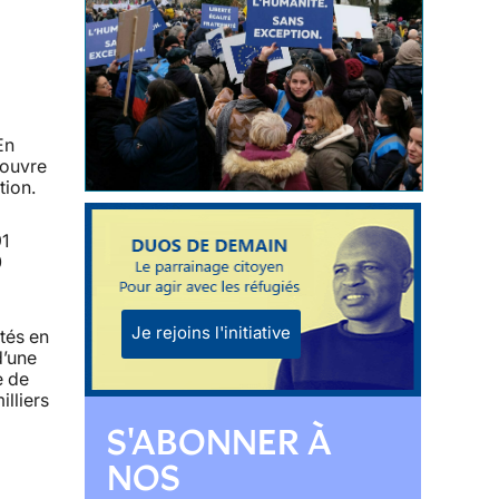
En
 ouvre
tion.
1
0
Je rejoins l'initiative
tés en
d’une
e de
illiers
S'ABONNER À
NOS