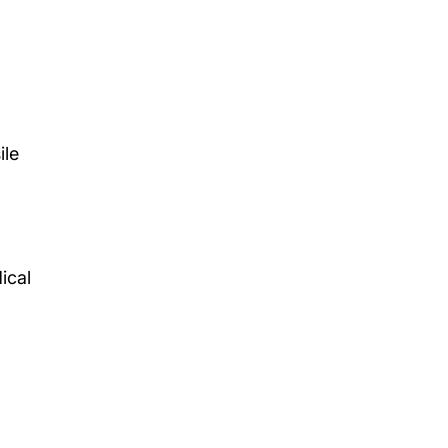
ile
ical