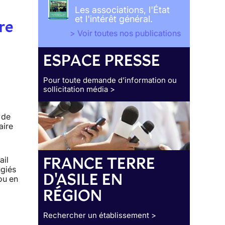
Les associations, l'État
et l'intérêt général.
re
> Voir toutes nos publications
ESPACE PRESSE
Pour toute demande d’information ou
sollicitation média >
 de
aire
FRANCE TERRE
ail
ugiés
D'ASILE EN
ou en
RÉGION
Rechercher un établissement >