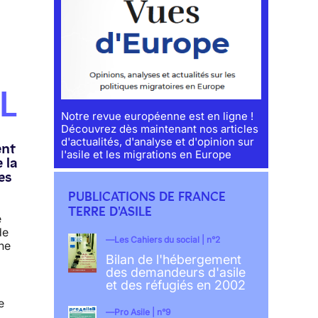
L
Notre revue européenne est en ligne !
Découvrez dès maintenant nos articles
d'actualités, d'analyse et d'opinion sur
ent
l'asile et les migrations en Europe
 la
es
PUBLICATIONS DE FRANCE
TERRE D'ASILE
e
de
Les Cahiers du social | n°2
ne
Bilan de l'hébergement
des demandeurs d'asile
et des réfugiés en 2002
e
Pro Asile | n°9