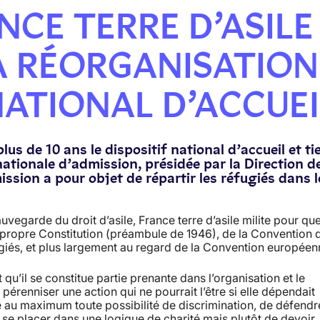
ANCE TERRE D’ASILE
A RÉORGANISATION
NATIONAL D’ACCUEI
lus de 10 ans le dispositif national d’accueil et ti
ationale d’admission, présidée par la Direction de
ssion a pour objet de répartir les réfugiés dans l
egarde du droit d’asile, France terre d’asile milite pour qu
 propre Constitution (préambule de 1946), de la Convention 
ugiés, et plus largement au regard de la Convention européen
u’il se constitue partie prenante dans l’organisation et le
pérenniser une action qui ne pourrait l’être si elle dépendait
e au maximum toute possibilité de discrimination, de défendr
as se placer dans une logique de charité mais plutôt de devoir.