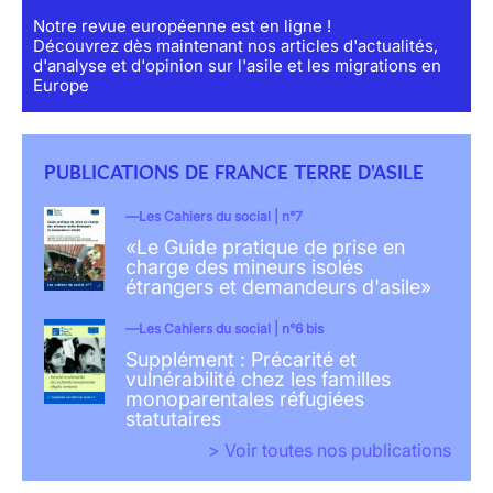
Notre revue européenne est en ligne !
Découvrez dès maintenant nos articles d'actualités,
d'analyse et d'opinion sur l'asile et les migrations en
Europe
PUBLICATIONS DE FRANCE TERRE D'ASILE
Les Cahiers du social | n°7
«Le Guide pratique de prise en
charge des mineurs isolés
étrangers et demandeurs d'asile»
Les Cahiers du social | n°6 bis
Supplément : Précarité et
vulnérabilité chez les familles
monoparentales réfugiées
statutaires
> Voir toutes nos publications