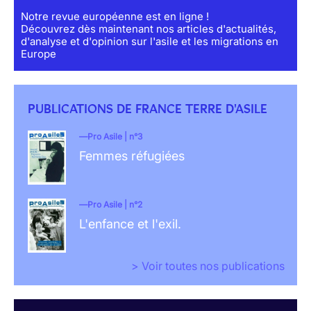
Notre revue européenne est en ligne !
Découvrez dès maintenant nos articles d'actualités,
d'analyse et d'opinion sur l'asile et les migrations en
Europe
PUBLICATIONS DE FRANCE TERRE D'ASILE
Pro Asile | n°3
Femmes réfugiées
Pro Asile | n°2
L'enfance et l'exil.
> Voir toutes nos publications