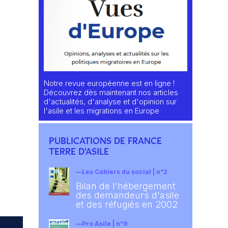
Notre revue européenne est en ligne !
Découvrez dès maintenant nos articles
d'actualités, d'analyse et d'opinion sur
l'asile et les migrations en Europe
PUBLICATIONS DE FRANCE
TERRE D'ASILE
Les Cahiers du social | n°2
Bilan de l'hébergement
des demandeurs d'asile
et des réfugiés en 2002
Pro Asile | n°9