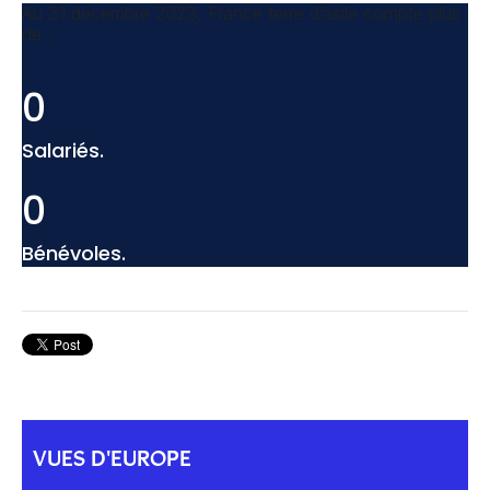
Au 31 décembre 2023, France terre d’asile compte plus
de :
0
Salariés.
0
Bénévoles.
VUES D'EUROPE