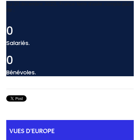
Au 31 décembre 2023, France terre d’asile compte plus
de :
0
Salariés.
0
Bénévoles.
VUES D'EUROPE