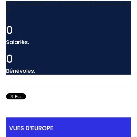
Au 31 décembre 2023, France terre d’asile compte plus
de :
0
Salariés.
0
Bénévoles.
VUES D'EUROPE