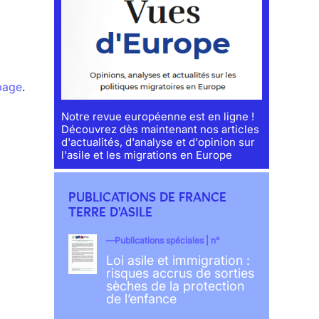
 page
.
Notre revue européenne est en ligne !
Découvrez dès maintenant nos articles
d'actualités, d'analyse et d'opinion sur
l'asile et les migrations en Europe
PUBLICATIONS DE FRANCE
TERRE D'ASILE
Publications spéciales | n°
Loi asile et immigration :
risques accrus de sorties
sèches de la protection
de l’enfance