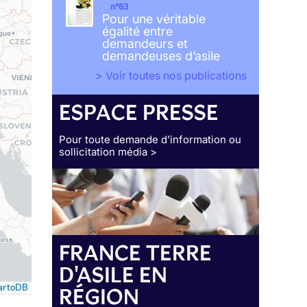
n°63
Pour une véritable
égalité entre
demandeurs et
demandeuses d’asile
> Voir toutes nos publications
ESPACE PRESSE
Pour toute demande d’information ou
sollicitation média >
FRANCE TERRE
D'ASILE EN
RÉGION