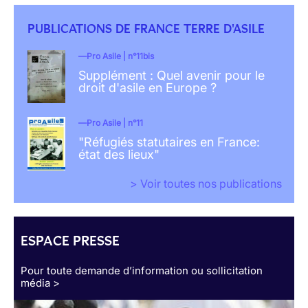
PUBLICATIONS DE FRANCE TERRE D'ASILE
Pro Asile | n°11bis
Supplément : Quel avenir pour le
droit d'asile en Europe ?
Pro Asile | n°11
"Réfugiés statutaires en France:
état des lieux"
> Voir toutes nos publications
ESPACE PRESSE
Pour toute demande d’information ou sollicitation
média >