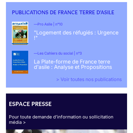
PUBLICATIONS DE FRANCE TERRE D'ASILE
Pro Asile | n°10
"Logement des réfugiés : Urgence
!"
Les Cahiers du social | n°3
La Plate-forme de France terre
d'asile : Analyse et Propositions
> Voir toutes nos publications
ESPACE PRESSE
Pour toute demande d’information ou sollicitation
média >