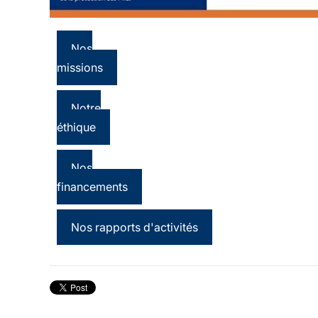
Nos
missions
Notre
éthique
Nos
financements
Nos rapports d'activités