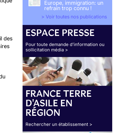
itique
Europe, immigration: un
refrain trop connu !
> Voir toutes nos publications
ESPACE PRESSE
il des
Pour toute demande d’information ou
ires
sollicitation média >
 du
FRANCE TERRE
D'ASILE EN
RÉGION
Rechercher un établissement >