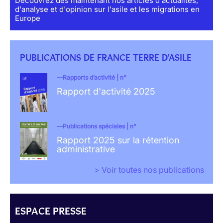
Découvrez dès maintenant nos articles d'actualités,
d'analyse et d'opinion sur l'asile et les migrations en
Europe
PUBLICATIONS DE FRANCE TERRE D'ASILE
Rapports d’activité | n°
Rapport d'activité 2025
Publications spéciales | n°
Rapport 2025 sur la rétention
administrative
> Voir toutes nos publications
ESPACE PRESSE