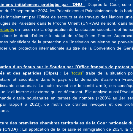
tiniens initialement protégés par l’ONU
:
D’après la Cour, suite
on du 17 septembre 2024, les Palestiniens et Palestiniennes de la ba
és initialement par l’Office de secours et de travaux des Nations uni
fugiés de Palestine dans le Proche Orient (UNRWA) ne sont, dans les
rotégés
en raison de la dégradation de la situation sécuritaire et huma
t donc le droit d’obtenir le statut de réfugié en France. Auparavan
nes bénéficiant de la protection de l’institution onusienne ne pouvai
der une protection internationale au titre de la Convention de Gen
cation d’un focus sur le Soudan par l’Office français de protecti
iés et des apatrides (Ofpra)
:
Le “
focus
” traite de la situation pol
itaire et sécuritaire dans le pays et la demande d’asile en Fran
rtissants soudanais. La note revient sur le conflit armé, ses conséq
que l’exil interne et externe qui en découlent. Elle analyse aussi l’évolu
mande d’asile soudanaise en termes de nombre (+200% au 1er se
par rapport à 2023), de motifs de craintes invoqués et des profi
rants.
ture des premières chambres territoriales de la Cour nationale du
le (CNDA)
:
En application de la loi asile et immigration de 2024, la