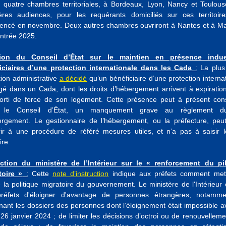
quatre chambres territoriales, à Bordeaux, Lyon, Nancy et Toulous
ères audiences, pour les requérants domiciliés sur ces territoire
ncé en novembre. Deux autres chambres ouvriront à Nantes et à Mar
entrée 2025.
sion du Conseil d’État sur le maintien en présence indu
iciaires d’une protection internationale dans les Cada
:
La plus
ction administrative
a décidé
qu’un bénéficiaire d’une protection interna
gé dans un Cada, dont les droits d’hébergement arrivent à expiration
sorti de force de son logement. Cette présence peut à présent const
n le Conseil d’État, un manquement grave au règlement du
ergement. Le gestionnaire de l’hébergement, ou la préfecture, peu
rir à une procédure de référé mesures utiles, et n’a pas à saisir l
ire.
uction du ministère de l’Intérieur sur le « renforcement du pi
toire »
:
Cette
note d’instruction
indique aux préfets comment met
la politique migratoire du gouvernement. Le ministère de l'Intérieur 
réfets d'éloigner d'avantage de personnes étrangères, notamm
ant les dossiers des personnes dont l’éloignement était impossible a
 26 janvier 2024 ; de limiter les décisions d’octroi ou de renouvellem