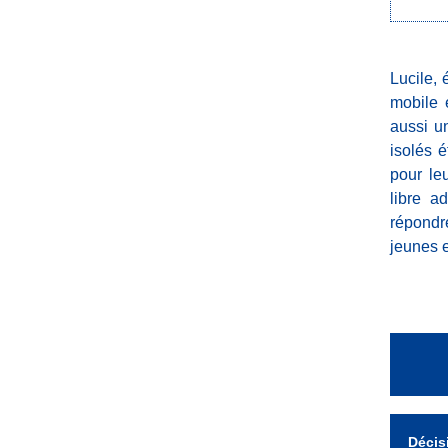
Lucile, 
mobile 
aussi u
isolés é
pour leu
libre a
répondr
jeunes 
Décis