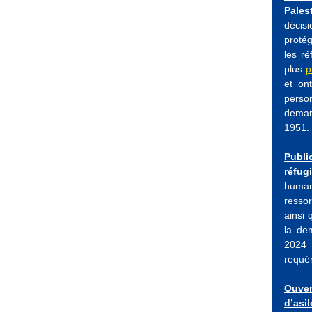
Pales
décisi
protég
les ré
plus
p
et on
person
deman
1951.
Publi
réfug
human
resso
ainsi 
la de
2024 
requé
Ouver
d’asi