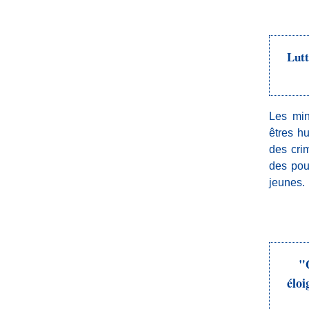
Lutt
Les min
êtres h
des cri
des pouv
jeunes.
"
éloi