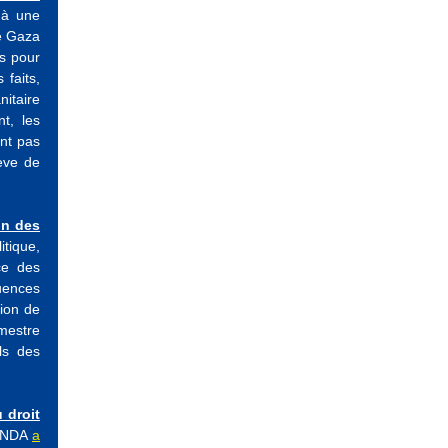
 à une
de Gaza
es pour
 faits,
nitaire
t, les
ent pas
ève de
on des
itique,
ce des
uences
tion de
mestre
ls des
 droit
 CNDA
a