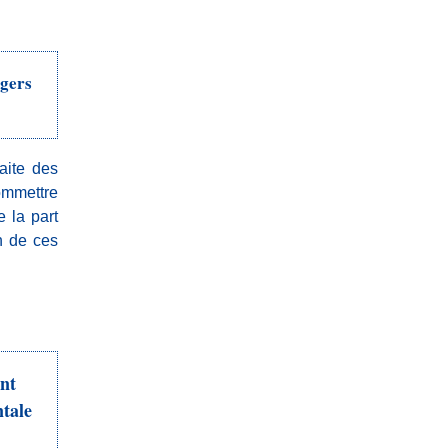
ngers
aite des
ommettre
 la part
on de ces
nt
ntale