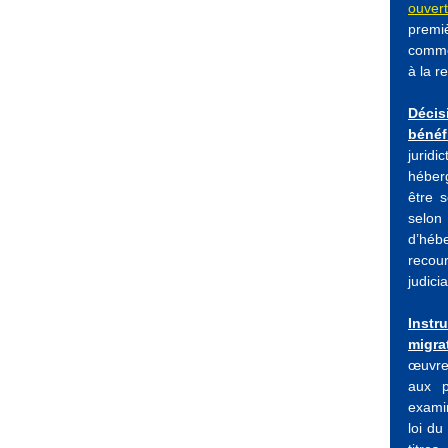
ouvert
premi
comme
à la r
Déci
bénéf
juridi
héber
être 
selo
d’héb
recou
judicia
Instr
migra
œuvre 
aux p
examin
loi du