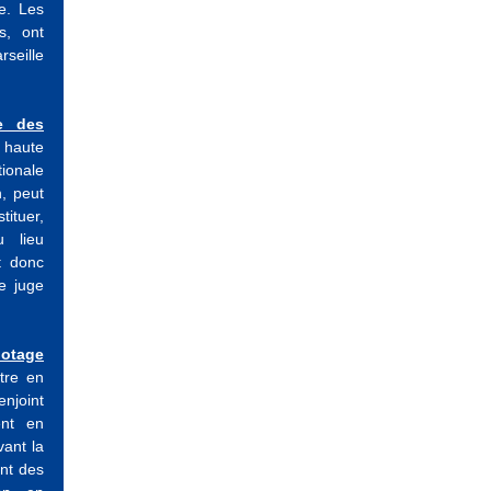
e. Les
s, ont
seille
e des
 haute
tionale
, peut
ituer,
 lieu
t donc
e juge
lotage
tre en
enjoint
ent en
vant la
ent des