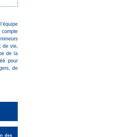
 l’équipe
i compte
 mineurs
x de vie,
ipe de la
réé pour
gers, de
on des