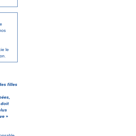
le
nos
ie le
ion.
es filles
nées,
 doit
plus
ive
»
ponsable