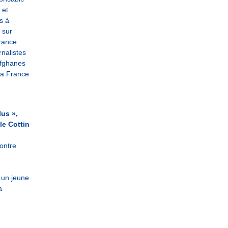
 et
s à
sur
France
rnalistes
 afghanes
 la France
lus »,
le Cottin
ontre
 un jeune
a