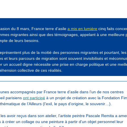
casion du 8 mars, France terre d’asile
a mis en lumière
cinq faits conce
mmes migrantes ainsi que des témoignages, appelant à une meilleure p
pte de leurs besoins.
représentent plus de la moitié des personnes migrantes et pourtant, les
 et leurs parcours de migration sont souvent invisibilisés et méconnu
r un accueil digne nécessite une prise en charge politique et une meill
hension collective de ces réalités.
eunes accompagnés par France terre d’asile dans l’un de nos centres
eil parisiens
ont participé
à un projet de création avec la Fondation Fi
 thématique de l’Ailleurs (l’exil, le pays d’origine, le souvenir…).
les avoir reçus dans son atelier, l’artiste peintre Pascale Remita a ame
 à créer un collage ou une peinture à partir d’un objet personnel leur