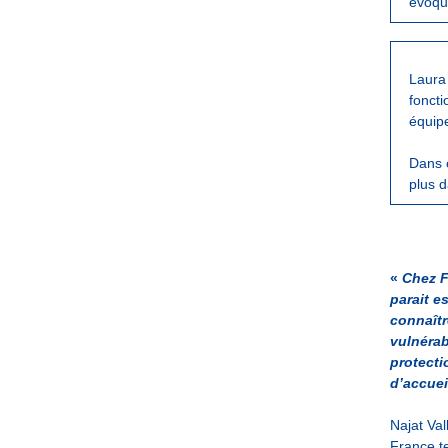
évoqua
Laura 
fonct
équipe
Dans 
plus d
«
Chez F
parait e
connaîtr
vulnérab
protecti
d’accuei
Najat Va
France te