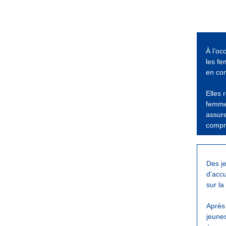
À l’oc
les fe
en com
Elles 
femmes
assure
compré
Des j
d’accu
sur la
Après 
jeunes