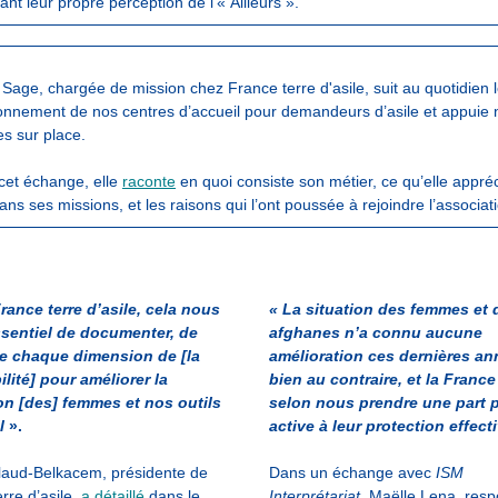
nt leur propre perception de l’« Ailleurs ».
Sage, chargée de mission chez France terre d'asile, suit au quotidien 
ionnement de nos centres d’accueil pour demandeurs d’asile et appuie 
s sur place.
cet échange, elle
raconte
en quoi consiste son métier, ce qu’elle appréc
ans ses missions, et les raisons qui l’ont poussée à rejoindre l’associat
rance terre d’asile, cela nous
«
La situation des femmes et d
ssentiel de documenter, de
afghanes n’a connu aucune
e chaque dimension de [la
amélioration ces dernières an
ilité] pour améliorer la
bien au contraire, et la France
on [des] femmes et nos outils
selon nous prendre une part 
l
».
active à leur protection effect
llaud-Belkacem, présidente de
Dans un échange avec
ISM
rre d’asile,
a détaillé
dans le
Interprétariat
, Maëlle Lena, res