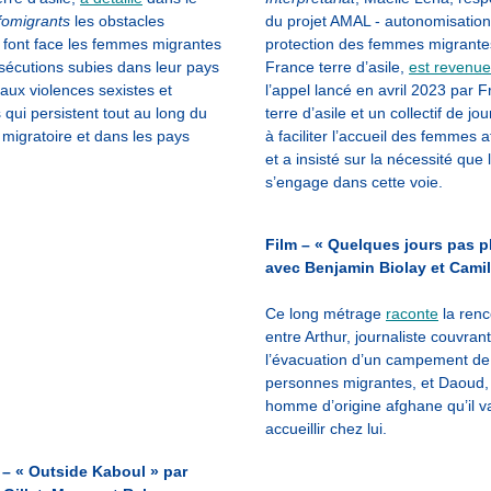
fomigrants
les obstacles
du projet AMAL - autonomisation
 font face les femmes migrantes
protection des femmes migrante
rsécutions subies dans leur pays
France terre d’asile,
est revenue
 aux violences sexistes et
l’appel lancé en avril 2023 par 
 qui persistent tout au long du
terre d’asile et un collectif de jou
migratoire et dans les pays
à faciliter l’accueil des femmes
.
et a insisté sur la nécessité que
s’engage dans cette voie.
Film – « Quelques jours pas p
avec
Benjamin Biolay et Camil
Ce long métrage
raconte
la renc
entre Arthur, journaliste couvrant
l’évacuation d’un campement de
personnes migrantes, et Daoud,
homme d’origine afghane qu’il v
accueillir chez lui.
– « Outside Kaboul » par