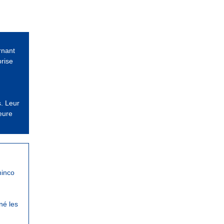
rnant
rise
s. Leur
eure
minco
né les