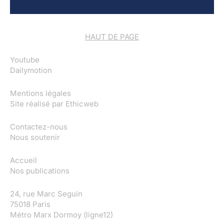
HAUT DE PAGE
Youtube
Dailymotion
Mentions légales
Site réalisé par
Ethicweb
Contactez-nous
Nous soutenir
Accueil
Nos publications
24, rue Marc Seguin
75018 Paris
Métro Marx Dormoy (ligne12)