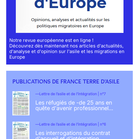
Notre revue européenne est en ligne !
Découvrez dès maintenant nos articles d'actualités,
d'analyse et d'opinion sur l'asile et les migrations en
Europe
PUBLICATIONS DE FRANCE TERRE D'ASILE
Lettre de l’asile et de l’intégration | n°7
Les réfugiés de -de 25 ans en
quête d'avenir professionnel…
Lettre de l’asile et de l’intégration | n°6
Les interrogations du contrat
d'accueil et d'intégration