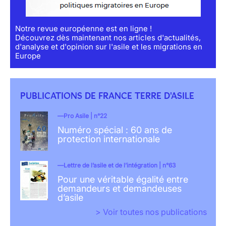
Notre revue européenne est en ligne !
Découvrez dès maintenant nos articles d'actualités,
d'analyse et d'opinion sur l'asile et les migrations en
Europe
PUBLICATIONS DE FRANCE TERRE D'ASILE
Pro Asile | n°22
Numéro spécial : 60 ans de
protection internationale
Lettre de l’asile et de l’intégration | n°63
Pour une véritable égalité entre
demandeurs et demandeuses
d’asile
> Voir toutes nos publications