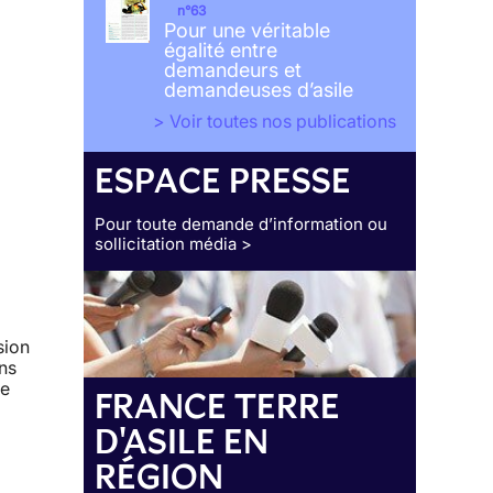
n°63
Pour une véritable
égalité entre
demandeurs et
demandeuses d’asile
> Voir toutes nos publications
ESPACE PRESSE
Pour toute demande d’information ou
sollicitation média >
sion
ans
re
FRANCE TERRE
D'ASILE EN
RÉGION