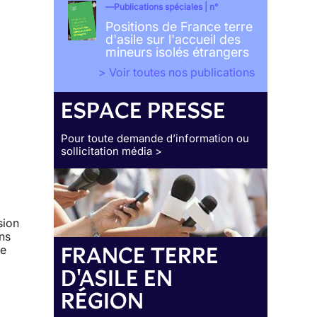
Publications spéciales | n°
Positions de France terre
d'asile sur l'accueil des
mineurs isolés étrangers
> Voir toutes nos publications
ESPACE PRESSE
Pour toute demande d’information ou
sollicitation média >
sion
ans
FRANCE TERRE
re
D'ASILE EN
RÉGION