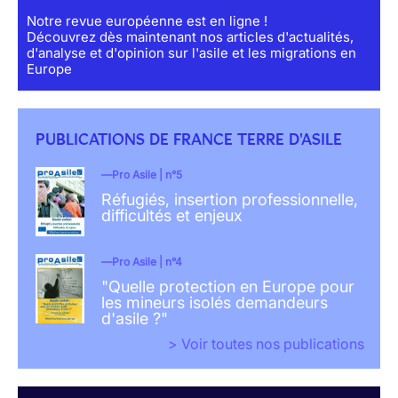
Notre revue européenne est en ligne !
Découvrez dès maintenant nos articles d'actualités,
d'analyse et d'opinion sur l'asile et les migrations en
Europe
PUBLICATIONS DE FRANCE TERRE D'ASILE
Pro Asile | n°5
Réfugiés, insertion professionnelle,
difficultés et enjeux
Pro Asile | n°4
"Quelle protection en Europe pour
les mineurs isolés demandeurs
d'asile ?"
> Voir toutes nos publications