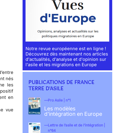
Notre revue européenne est en ligne !
Découvrez dès maintenant nos articles
d'actualités, d'analyse et d'opinion sur
l'asile et les migrations en Europe
d’entre
ont nés
PUBLICATIONS DE FRANCE
me les
TERRE D'ASILE
ositif
ent en
Pro Asile | n°1
Les modèles
ne vue
d'intégration en Europe
Lettre de l’asile et de l’intégration |
n°64