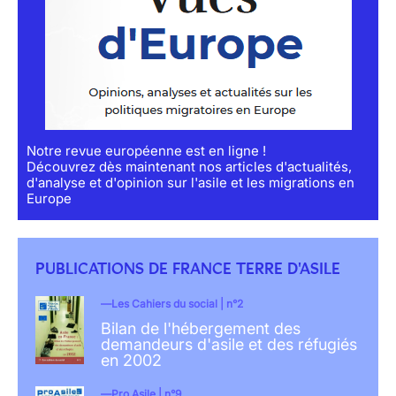
Notre revue européenne est en ligne !
Découvrez dès maintenant nos articles d'actualités,
d'analyse et d'opinion sur l'asile et les migrations en
Europe
PUBLICATIONS DE FRANCE TERRE D'ASILE
Les Cahiers du social | n°2
Bilan de l'hébergement des
demandeurs d'asile et des réfugiés
en 2002
Pro Asile | n°9