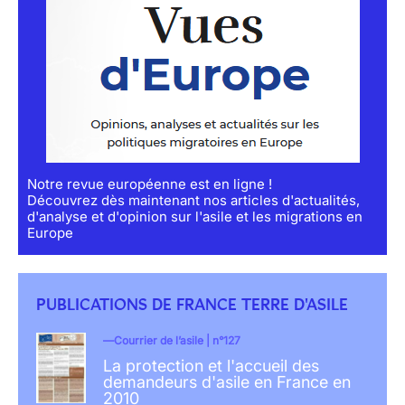
Notre revue européenne est en ligne !
Découvrez dès maintenant nos articles d'actualités,
d'analyse et d'opinion sur l'asile et les migrations en
Europe
PUBLICATIONS DE FRANCE TERRE D'ASILE
Courrier de l’asile | n°127
La protection et l'accueil des
demandeurs d'asile en France en
2010