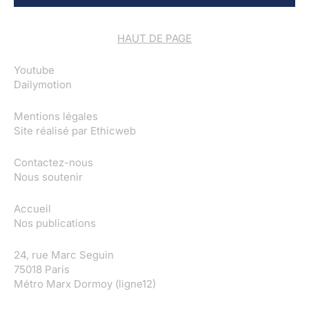
HAUT DE PAGE
Youtube
Dailymotion
Mentions légales
Site réalisé par
Ethicweb
Contactez-nous
Nous soutenir
Accueil
Nos publications
24, rue Marc Seguin
75018 Paris
Métro Marx Dormoy (ligne12)