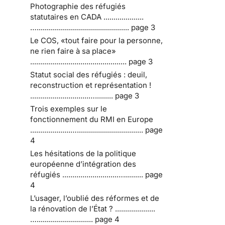
Photographie des réfugiés
statutaires en CADA ....................
….............................................. page 3
Le COS, «tout faire pour la personne,
ne rien faire à sa place»
................................................ page 3
Statut social des réfugiés : deuil,
reconstruction et représentation !
.............................…......... page 3
Trois exemples sur le
fonctionnement du RMI en Europe
....................…................................. page
4
Les hésitations de la politique
européenne d’intégration des
réfugiés ...........................….......... page
4
L’usager, l’oublié des réformes et de
la rénovation de l’État ? ....................
…............................ page 4