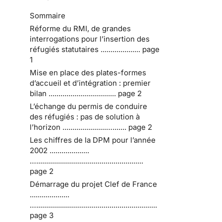
Sommaire
Réforme du RMI, de grandes
interrogations pour l’insertion des
réfugiés statutaires .................... page
1
Mise en place des plates-formes
d’accueil et d’intégration : premier
bilan .................................. page 2
L’échange du permis de conduire
des réfugiés : pas de solution à
l’horizon ......................…....... page 2
Les chiffres de la DPM pour l’année
2002 ....................
…......................................................
page 2
Démarrage du projet Clef de France
....................
….............................................................
page 3