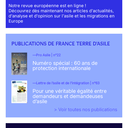
Notre revue européenne est en ligne !
Découvrez dès maintenant nos articles d'actualités,
d'analyse et d'opinion sur l'asile et les migrations en
Europe
PUBLICATIONS DE FRANCE TERRE D'ASILE
Pro Asile | n°22
Numéro spécial : 60 ans de
protection internationale
Lettre de l’asile et de l’intégration | n°63
Pour une véritable égalité entre
demandeurs et demandeuses
d’asile
> Voir toutes nos publications