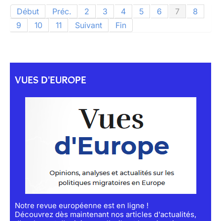
Début
Préc.
2
3
4
5
6
7
8
9
10
11
Suivant
Fin
VUES D'EUROPE
Notre revue européenne est en ligne !
Découvrez dès maintenant nos articles d'actualités,