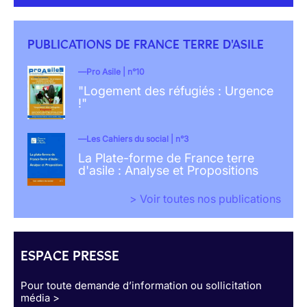
PUBLICATIONS DE FRANCE TERRE D'ASILE
Pro Asile | n°10
"Logement des réfugiés : Urgence
!"
Les Cahiers du social | n°3
La Plate-forme de France terre
d'asile : Analyse et Propositions
> Voir toutes nos publications
ESPACE PRESSE
Pour toute demande d’information ou sollicitation
média >