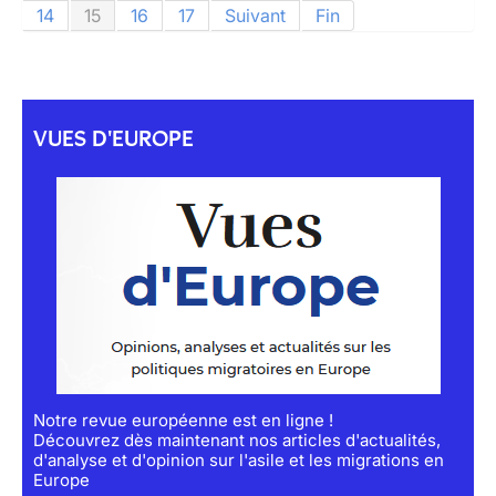
14
15
16
17
Suivant
Fin
VUES D'EUROPE
Notre revue européenne est en ligne !
Découvrez dès maintenant nos articles d'actualités,
d'analyse et d'opinion sur l'asile et les migrations en
Europe