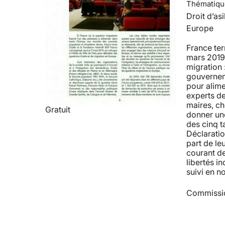
Thématiqu
Droit d’asi
Europe
France ter
mars 2019 u
migration 
gouverneme
pour alime
experts de
maires, ch
Gratuit
donner une 
des cinq t
Déclaratio
part de le
courant de
libertés i
suivi en n
Commissio