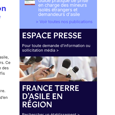
Guide pratique de prise
en charge des mineurs
on
isolés étrangers et
e
demandeurs d'asile
> Voir toutes nos publications
ESPACE PRESSE
Pour toute demande d’information ou
sollicitation média >
sile,
rs. Ce
e des
fis
s
FRANCE TERRE
ire.
D'ASILE EN
 d’en
RÉGION
Rechercher un établissement >