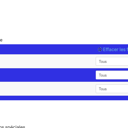
le
Effacer les f
ns spéciales