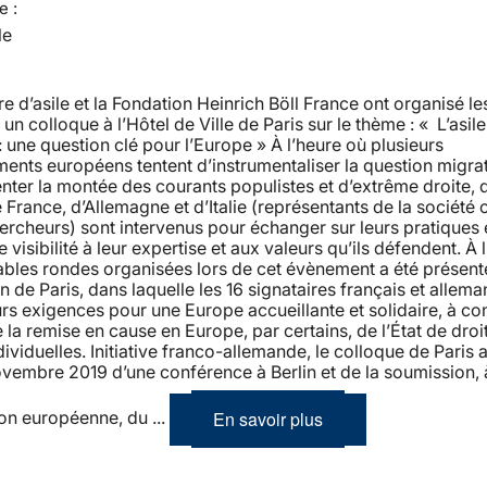
e :
le
re d’asile et la Fondation Heinrich Böll France ont organisé les
n colloque à l’Hôtel de Ville de Paris sur le thème : « L’asile 
: une question clé pour l’Europe » À l’heure où plusieurs
nts européens tentent d’instrumentaliser la question migra
nter la montée des courants populistes et d’extrême droite, 
 France, d’Allemagne et d’Italie (représentants de la société c
ercheurs) sont intervenus pour échanger sur leurs pratiques 
visibilité à leur expertise et aux valeurs qu’ils défendent. À l
ables rondes organisées lors de cet évènement a été présent
n de Paris, dans laquelle les 16 signataires français et allema
urs exigences pour une Europe accueillante et solidaire, à co
 la remise en cause en Europe, par certains, de l’État de droi
ndividuelles. Initiative franco-allemande, le colloque de Paris 
ovembre 2019 d’une conférence à Berlin et de la soumission, 
En savoir plus
n européenne, du ...