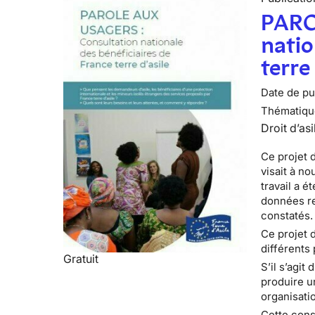
PARO
natio
terre
Date de pub
Thématiqu
Droit d’asi
Ce projet d
visait à no
travail a é
données re
constatés.
Ce projet 
différents 
Gratuit
S’il s’agit
produire u
organisatio
Cette cons