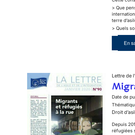
> Que pens
internatio
terre d’asi
> Quels so
En sa
Lettre de l
Migra
Date de pub
Thématiqu
Droit d’asi
Depuis 201
réfugiées 