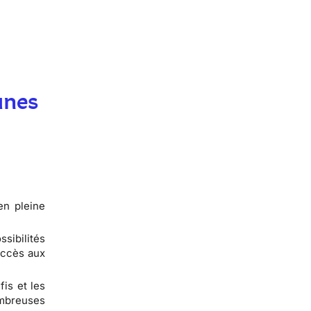
unes
en pleine
sibilités
accès aux
fis et les
ombreuses