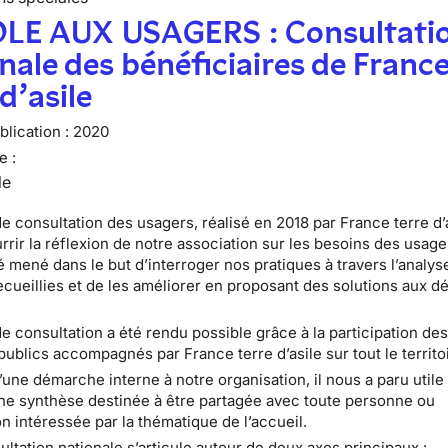
LE AUX USAGERS : Consultati
nale des bénéficiaires de Franc
 d’asile
lication :
2020
e :
le
e consultation des usagers, réalisé en 2018 par France terre d’a
urrir la réflexion de notre association sur les besoins des usage
té mené dans le but d’interroger nos pratiques à travers l’analys
cueillies et de les améliorer en proposant des solutions aux dé
de consultation a été rendu possible grâce à la participation de
publics accompagnés par France terre d’asile sur tout le territo
 d’une démarche interne à notre organisation, il nous a paru utile
ne synthèse destinée à être partagée avec toute personne ou
n intéressée par la thématique de l’accueil.
ultation nationale s’articule autour de deux axes principaux :