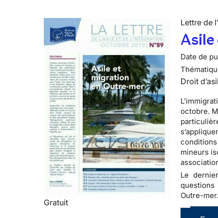
Lettre de l
Asile
Date de pub
Thématiqu
Droit d’asi
L’immigrat
octobre. Ma
particuliè
s’applique
conditions 
mineurs is
associatio
Le dernier
questions
Outre-mer
Gratuit