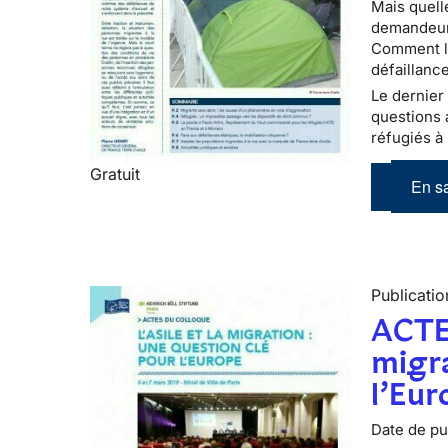
Mais quell
demandeurs
Comment le
défaillance
Le dernier 
questions 
réfugiés à 
Gratuit
En sa
Publicatio
ACTE
migra
l’Eur
Date de pub