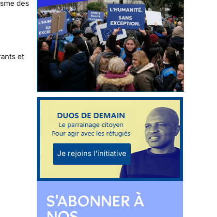
risme des
ants et
Je rejoins l'initiative
S'ABONNER À
NOS