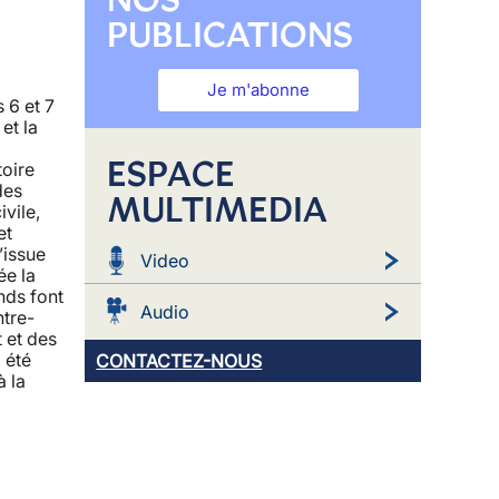
PUBLICATIONS
Je m'abonne
 6 et 7
et la
ESPACE
toire
des
MULTIMEDIA
ivile,
et
’issue
Video
ée la
nds font
Audio
ntre-
t et des
a été
CONTACTEZ-NOUS
à la