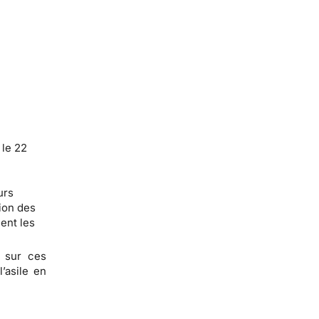
 le 22
urs
tion des
ent les
t sur ces
’asile en