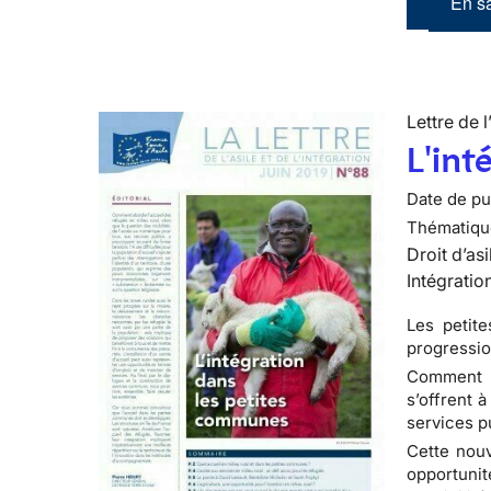
En sa
Lettre de l
L'int
Date de pub
Thématiqu
Droit d’asi
Intégratio
Les petit
progressio
Comment ab
s’offrent 
services pu
Cette nouve
opportuni