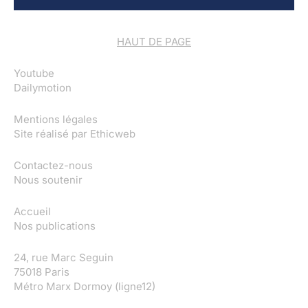
HAUT DE PAGE
Youtube
Dailymotion
Mentions légales
Site réalisé par
Ethicweb
Contactez-nous
Nous soutenir
Accueil
Nos publications
24, rue Marc Seguin
75018 Paris
Métro Marx Dormoy (ligne12)