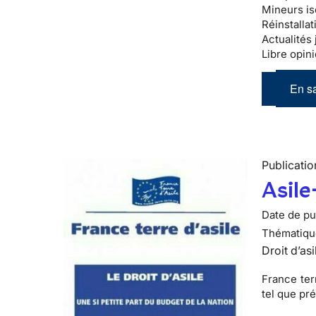
Mineurs is
Réinstallat
Actualités 
Libre opini
En sa
Publicatio
Asile
Date de pub
Thématiqu
Droit d’asi
France ter
tel que pr