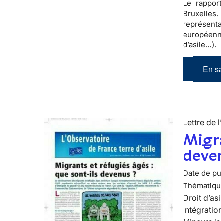
Le rappor
Bruxelles
représent
européen
d’asile…).
En sa
Lettre de l
Migra
deve
Date de pub
Thématiqu
Droit d’asi
Intégratio