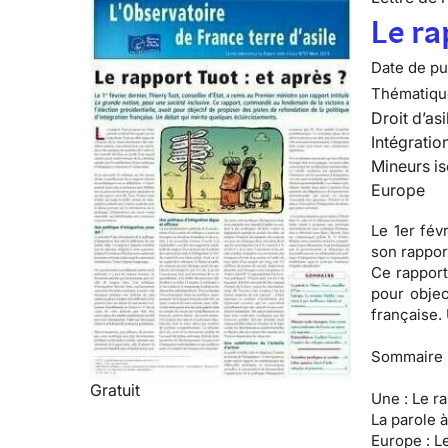
Le ra
Date de pub
Thématiqu
Droit d’asi
Intégratio
Mineurs is
Europe
Le 1er fév
son rapport
Ce rapport
pour objec
française.
Sommaire 
Gratuit
Une :
Le ra
La parole à
Europe :
Le