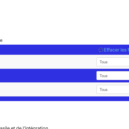
le
Effacer les f
’asile et de l’intégration