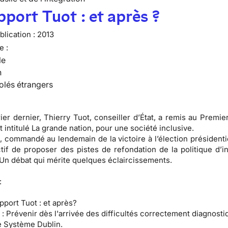
pport Tuot : et après ?
lication :
2013
e :
le
n
olés étrangers
rier dernier, Thierry Tuot, conseiller d’État, a remis au Premie
 intitulé La grande nation, pour une société inclusive.
, commandé au lendemain de la victoire à l’élection présidentie
tif de proposer des pistes de refondation de la politique d’in
 Un débat qui mérite quelques éclaircissements.
:
pport Tuot : et après?
 :
Prévenir dès l'arrivée des difficultés correctement diagnosti
 Système Dublin.