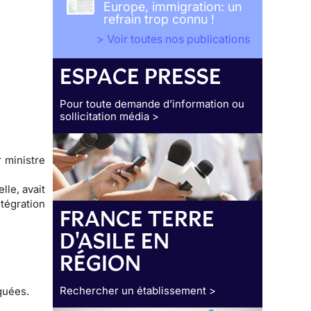
Europe, immigration: un
refrain trop connu !
> Voir toutes nos publications
ESPACE PRESSE
Pour toute demande d’information ou
sollicitation média >
r ministre
lle, avait
tégration
FRANCE TERRE
D'ASILE EN
RÉGION
Rechercher un établissement >
quées.