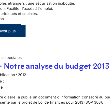
olés étrangers :
une sécurisation inaboutie.
ion:
Faciliter l'accès à l'emploi.
juridiques et sociales.
on.
voir plus
ns spéciales
- Notre analyse du budget 2013
lication :
2012
e :
le
re d'asile a publié un
document d'information consacré au bud
ésenté par le projet de Loi de finances pour 2013 (BOP 303).