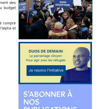
ement des
du budget
 à
rompre
l’alpha et
Je rejoins l'initiative
S'ABONNER À
NOS