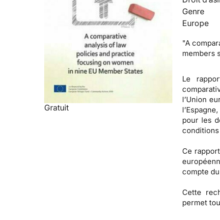
Genre
Europe
"A compara
members st
Le rappo
comparativ
l’Union eur
Gratuit
l’Espagne,
pour les d
conditions
Ce rapport
européenne
compte du 
Cette rec
permet tou