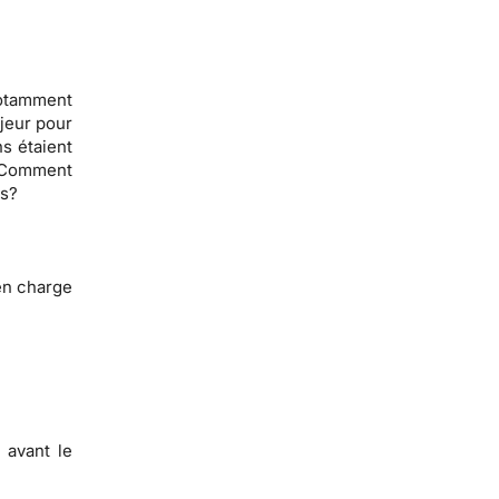
notamment
jeur pour
ns étaient
? Comment
ns?
en charge
 avant le