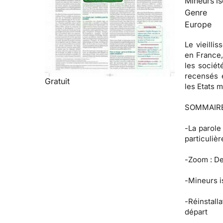
Mineurs is
Genre
Europe
Le vieilli
en France,
les sociét
recensés e
Gratuit
les Etats 
SOMMAIR
-
La parole
particulièr
-
Zoom :
De
-
Mineurs i
-
Réinstalla
départ