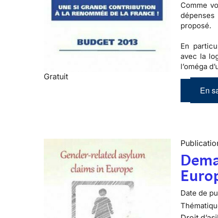
Comme vou
dépenses
proposé
.
En partic
avec la lo
l’oméga d
Gratuit
En sa
Publicatio
Deman
Euro
Date de pub
Thématiqu
Droit d’asi