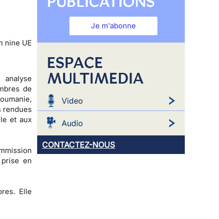
PUBLICATIONS
Je m'abonne
n nine UE
ESPACE
MULTIMEDIA
 analyse
embres de
 Roumanie,
Video
s rendues
le et aux
Audio
CONTACTEZ-NOUS
ommission
 prise en
res. Elle