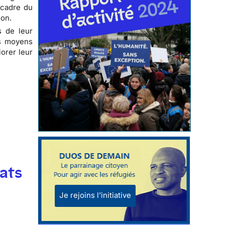
 cadre du
ion.
s de leur
es moyens
orer leur
ats
Je rejoins l'initiative