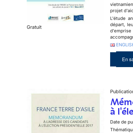
vietnamien
projet d'a
L'étude an
départ, le
Gratuit
d'emprise 
accompagn
ENGLISH
En sa
Publicatio
Mémo
à l'é
Date de pub
Thématiqu