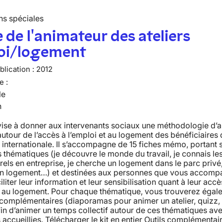
ns spéciales
 de l'animateur des ateliers
oi/logement
lication :
2012
e :
le
n
vise à donner aux intervenants sociaux une méthodologie d’
 autour de l’accès à l’emploi et au logement des bénéficiaires 
 internationale. Il s’accompagne de 15 fiches mémo, portant 
s thématiques (je découvre le monde du travail, je connais l
rels en entreprise, je cherche un logement dans le parc privé
un logement…) et destinées aux personnes que vous accomp
iliter leur information et leur sensibilisation quant à leur accè
et au logement. Pour chaque thématique, vous trouverez égal
 complémentaires (diaporamas pour animer un atelier, quizz, 
fin d’animer un temps collectif autour de ces thématiques ave
accueillies. Télécharger le kit en entier Outils complémentai