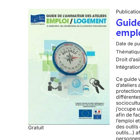
Publicatio
Guide
empl
Date de pub
Thématiqu
Droit d’asi
Intégratio
Ce guide 
d’ateliers
protection
différente
sociocultu
j’occupe 
afin de fac
l’emploi 
des outils
Gratuit
outils…) a
personnes 