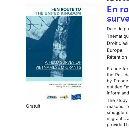
En ro
surv
Date de pub
Thématiqu
Droit d’asi
Europe
Rétention
France terr
the Pas-de
by France 
entitled “a
inform and
The study 
Gratuit
reasons f
smugglers
migrants, 
provided t