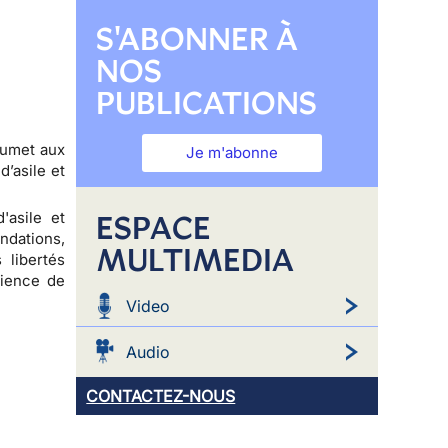
S'ABONNER À
NOS
PUBLICATIONS
oumet aux
Je m'abonne
’asile et
ESPACE
'asile et
ndations,
MULTIMEDIA
 libertés
rience de
Video
Audio
CONTACTEZ-NOUS