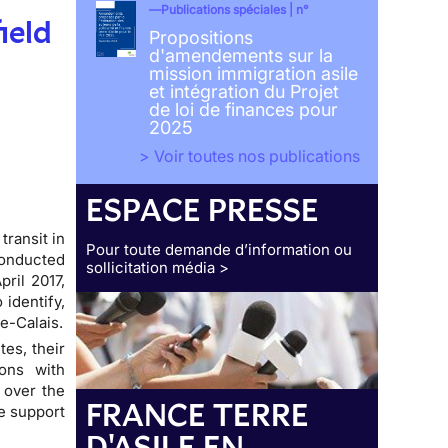
Publications spéciales | n°
ield
Propositions
d'amendements sur la
mission immigration asile
et intégration du Projet
de loi de finances pour
2025
> Voir toutes nos publications
ESPACE PRESSE
transit in
Pour toute demande d’information ou
conducted
sollicitation média >
ril 2017,
 identify,
e-Calais.
tes, their
ions with
 over the
FRANCE TERRE
he support
D'ASILE EN