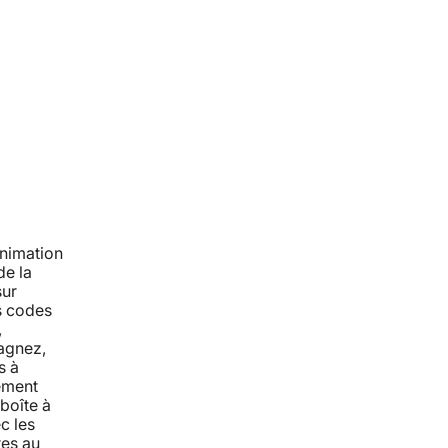
animation
de la
sur
es codes
,
agnez,
s à
ement
boîte à
c les
res au