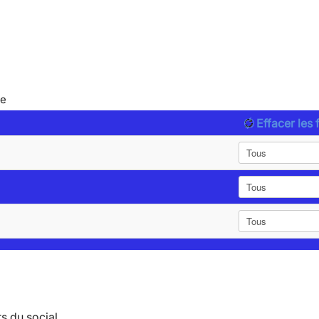
le
Effacer les f
s du social