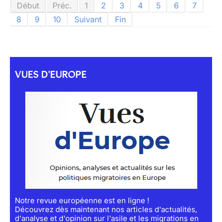
Début
Préc.
1
2
3
4
5
6
7
8
9
10
Suivant
Fin
VUES D'EUROPE
Notre revue européenne est en ligne !
Découvrez dès maintenant nos articles d'actualités,
d'analyse et d'opinion sur l'asile et les migrations en