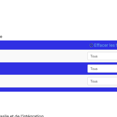
le
Effacer les f
’asile et de l’intégration