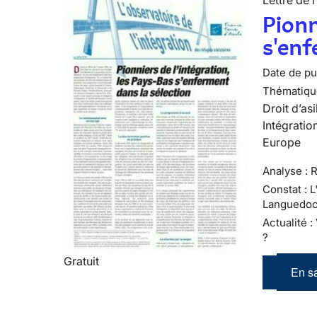
Lettre de l
Pionn
s'enf
Date de pub
Thématiqu
Droit d’asi
Intégratio
Europe
Analyse : R
Constat : 
Languedoc
Actualité 
?
Gratuit
En sa