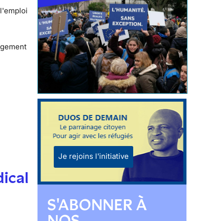
l'emploi
logement
Je rejoins l'initiative
dical
S'ABONNER À
NOS