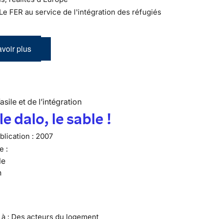
 Le FER au service de l'intégration des réfugiés
voir plus
’asile et de l’intégration
e dalo, le sable !
lication :
2007
e :
le
n
e à : Des acteurs du logement