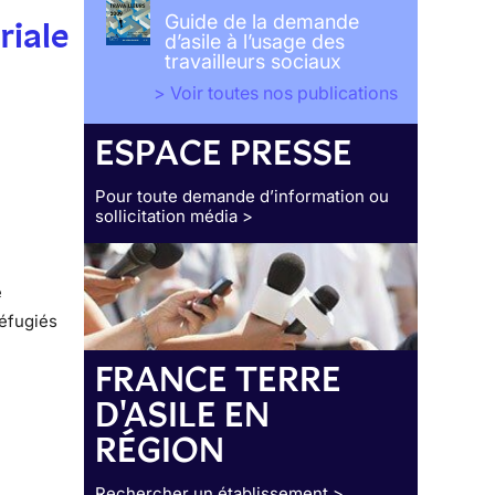
Guide de la demande
riale
d’asile à l’usage des
travailleurs sociaux
> Voir toutes nos publications
ESPACE PRESSE
Pour toute demande d’information ou
sollicitation média >
e
réfugiés
FRANCE TERRE
D'ASILE EN
RÉGION
Rechercher un établissement >