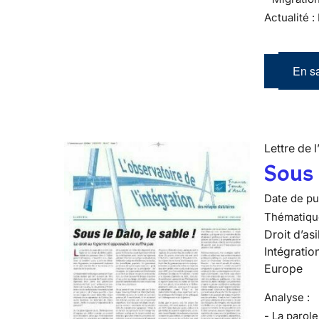
Actualité :
En sa
Lettre de l
Sous l
Date de pub
Thématiqu
Droit d’asi
Intégratio
Europe
Analyse :
- La parol