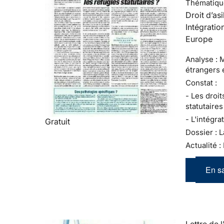
Thématiqu
Droit d’asi
Intégratio
Europe
Analyse : 
étrangers 
Constat :
- Les droit
statutaires
- L'intégra
Gratuit
Dossier : L
Actualité :
En sa