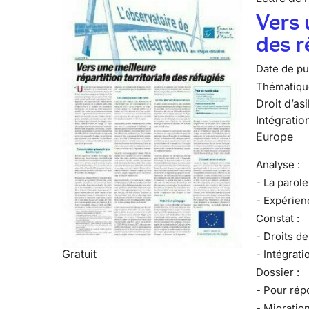
Vers 
des r
Date de pub
Thématiqu
Droit d’asi
Intégratio
Europe
Analyse :
- La parole
- Expérienc
Constat :
- Droits d
Gratuit
- Intégrati
Dossier :
- Pour rép
- Migration