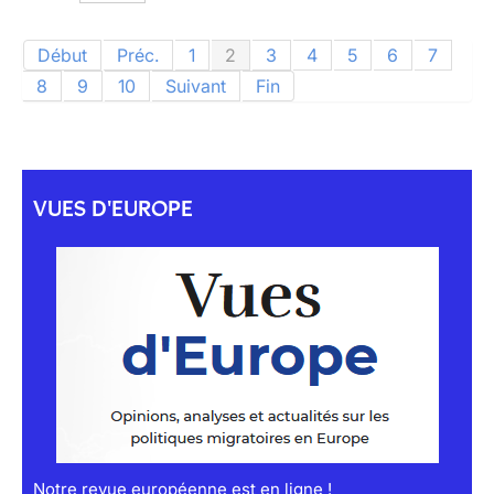
Début
Préc.
1
2
3
4
5
6
7
8
9
10
Suivant
Fin
VUES D'EUROPE
Notre revue européenne est en ligne !