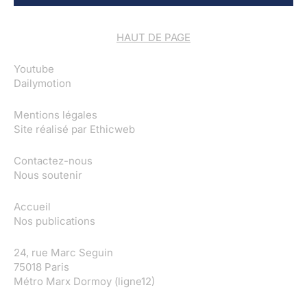
HAUT DE PAGE
Youtube
Dailymotion
Mentions légales
Site réalisé par
Ethicweb
Contactez-nous
Nous soutenir
Accueil
Nos publications
24, rue Marc Seguin
75018 Paris
Métro Marx Dormoy (ligne12)