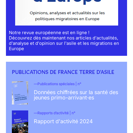
Notre revue européenne est en ligne !
Découvrez dès maintenant nos articles d'actualités,
d'analyse et d'opinion sur l'asile et les migrations en
Europe
PUBLICATIONS DE FRANCE TERRE D'ASILE
Publications spéciales | n°
Données chiffrées sur la santé des
jeunes primo-arrivant·es
Rapports d’activité | n°
Rapport d'activité 2024