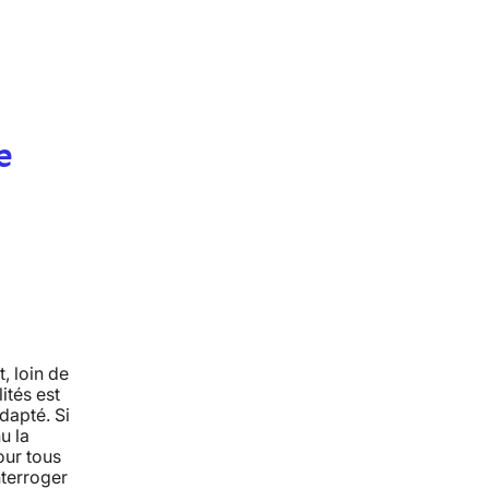
e
, loin de
ités est
dapté. Si
u la
our tous
nterroger