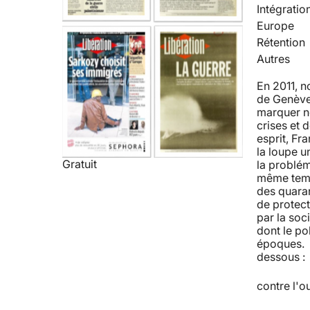
Intégratio
Europe
Rétention
Autres
En 2011, 
de Genève 
marquer no
crises et 
esprit, Fra
la loupe u
Gratuit
la problém
même temps
des quaran
de protect
par la soc
dont le po
époques. R
dessous : 
contre l'o