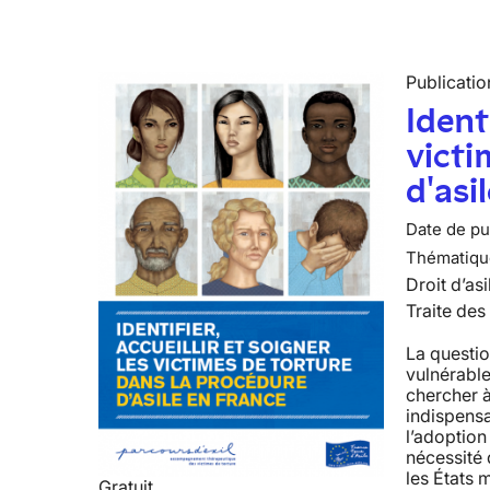
Publicatio
Identi
victi
d'asi
Date de pub
Thématiqu
Droit d’asi
Traite des
La questio
vulnérable
chercher à
indispens
l’adoption
nécessité 
les États 
Gratuit