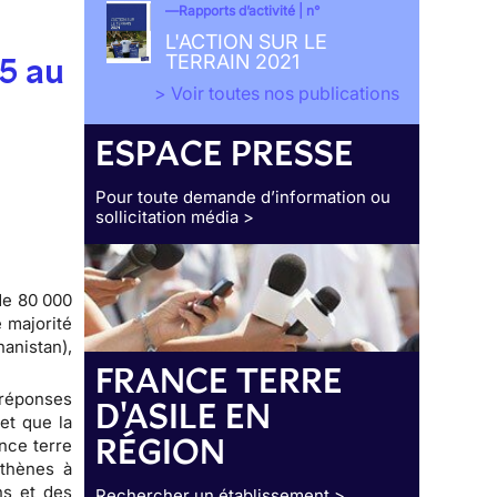
Rapports d’activité | n°
L'ACTION SUR LE
15 au
TERRAIN 2021
> Voir toutes nos publications
ESPACE PRESSE
Pour toute demande d’information ou
sollicitation média >
de 80 000
 majorité
anistan),
FRANCE TERRE
 réponses
D'ASILE EN
et que la
RÉGION
nce terre
Athènes à
ns et des
Rechercher un établissement >