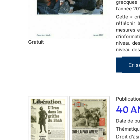
grecques 
l’année 20
Cette « cr
réfléchir 
mesures en
d’informat
Gratuit
niveau des
niveau des
En sa
Publicatio
40 A
Date de pub
Thématiqu
Droit d’asi