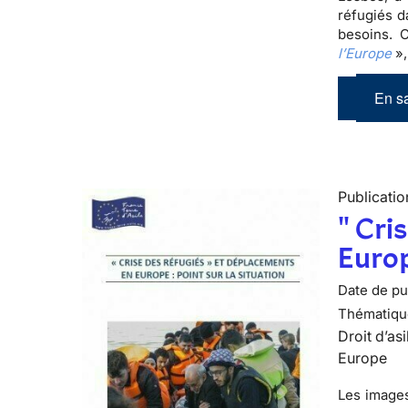
réfugiés d
besoins. 
l’Europe
»,
En sa
Publicatio
" Cri
Europ
Date de pub
Thématiqu
Droit d’asi
Europe
Les images