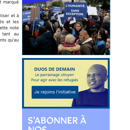
nt marqué
iser et à
és et les
ette note
e, tant au
ants qu’au
Je rejoins l'initiative
S'ABONNER À
NOS