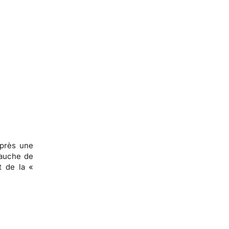
après une
bauche de
t de la «