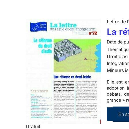
Lettre de l
La ré
Date de pub
Thématiqu
Droit d’asi
Intégratio
Mineurs is
Elle est 
adoption à
débats, de
grande » r
En sa
Gratuit