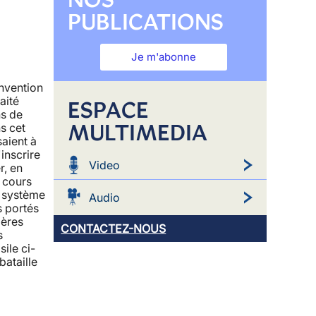
PUBLICATIONS
Je m'abonne
nvention
aité
ESPACE
ns de
MULTIMEDIA
s cet
saient à
'inscrire
Video
r, en
 cours
e système
Audio
s portés
ières
CONTACTEZ-NOUS
s
ile ci-
bataille