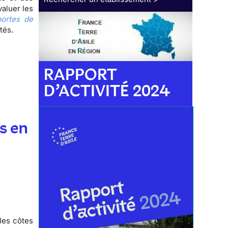
valuer les
ortes de
ctés.
RAPPORT
D’ACTIVITÉ 2024
s en
les côtes