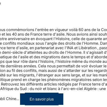
n
nous commémorions l'entrée en vigueur voilà 60 ans de la Co
et les 40 ans de France terre d'asile. Nous avions ainsi souh
tre anniversaire en évoquant l'Histoire, celle de quarante a
de conflits mondiaux sous l'angle des droits de l'Homme. Dan
nce terre d'asile, en partenariat avec l'INA et Libération , pas
n demi-siècle d'atteintes au droits de l'Homme. Il s'agissait d
atique de l'asile et des migrations dans le temps et d'aborde
 que leur rôle dans l'histoire, l'histoire même du monde au
te dernières années. Cela nous permettait de voir évoluer l
ion au fil des conflits, mais aussi de s'attarder sur les regard
iété sur les migrants, l'étranger aux sens large, et sur les man
litique prend en charge les phénomènes migratoires selon le
etrouvez les différents articles rédigés par France terre d'as
Afrique du Sud : du noir et blanc à l'arc-en-ciel Algérie : une 
En savoir plus
ubli Chine...