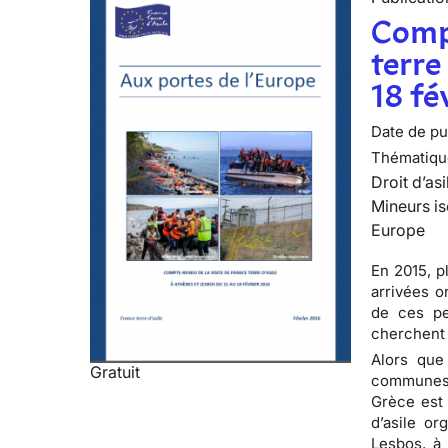
Compt
terre
18 fé
Date de pub
Thématiqu
Droit d’asi
Mineurs is
Europe
En 2015, p
arrivées o
de ces per
cherchent 
Alors que
Gratuit
communes 
Grèce est 
d’asile or
Lesbos, à 