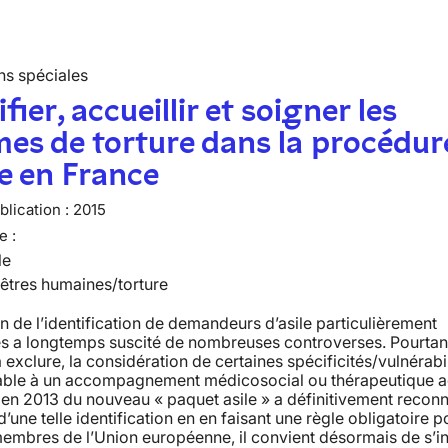
ns spéciales
fier, accueillir et soigner les
mes de torture dans la procédur
le en France
lication :
2015
e :
le
 êtres humaines/torture
n de l’identification de demandeurs d’asile particulièrement
s a longtemps suscité de nombreuses controverses. Pourtant
 exclure, la considération de certaines spécificités/vulnérabil
able à un accompagnement médicosocial ou thérapeutique a
 en 2013 du nouveau « paquet asile » a définitivement reconn
d’une telle identification en en faisant une règle obligatoire p
membres de l’Union européenne, il convient désormais de s’i