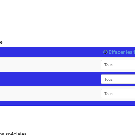
le
Effacer les f
ns spéciales