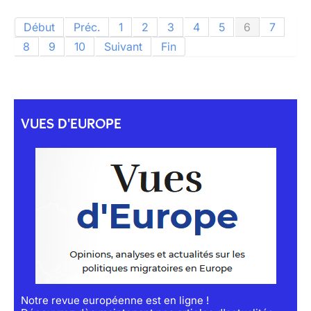
Début
Préc.
1
2
3
4
5
6
7
8
9
10
Suivant
Fin
VUES D'EUROPE
Notre revue européenne est en ligne !