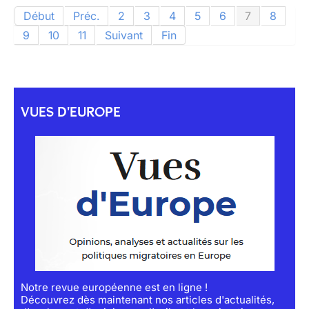
Début
Préc.
2
3
4
5
6
7
8
9
10
11
Suivant
Fin
VUES D'EUROPE
Notre revue européenne est en ligne !
Découvrez dès maintenant nos articles d'actualités,