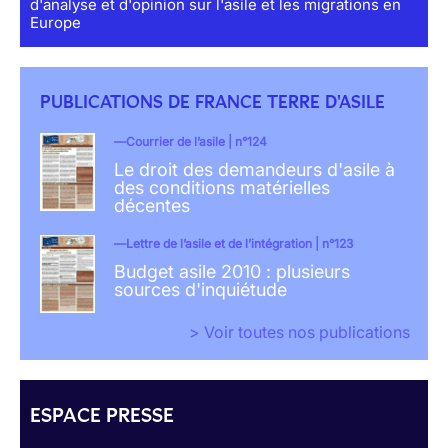
d'analyse et d'opinion sur l'asile et les migrations en
Europe
PUBLICATIONS DE FRANCE TERRE D'ASILE
Courrier de l’asile | n°124
Le droit des demandeurs d'asile à
des conditions matérielles
décentes
Lettre de l’asile et de l’intégration | n°123
Budget asile 2010 : plusieurs
sources d'inquiétude
> Voir toutes nos publications
ESPACE PRESSE