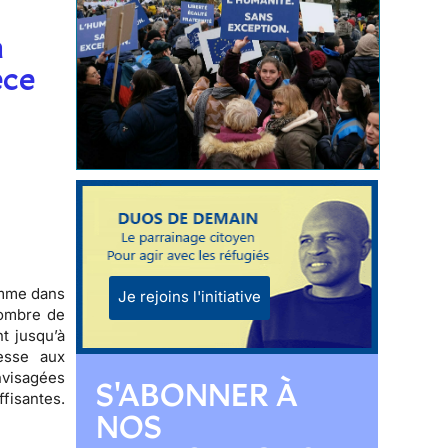
n
èce
omme
dans
Je rejoins l'initiative
ombre de
ant jusqu’à
esse aux
nvisagées
S'ABONNER À
fisantes.
NOS