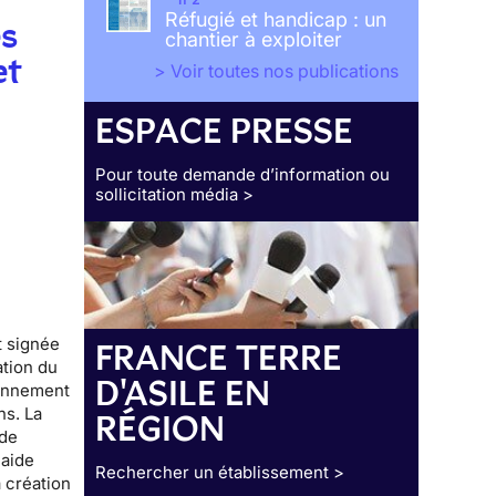
Réfugié et handicap : un
es
chantier à exploiter
et
> Voir toutes nos publications
ESPACE PRESSE
Pour toute demande d’information ou
sollicitation média >
t signée
FRANCE TERRE
ation du
D'ASILE EN
ronnement
ns. La
RÉGION
 de
laide
Rechercher un établissement >
a création