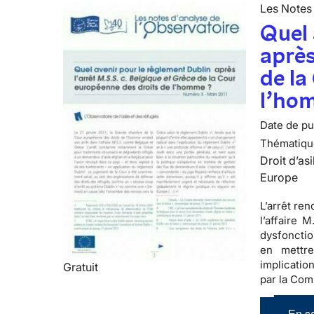
Les Notes 
Quel 
après
de la
l’ho
Date de pub
Thématiqu
Droit d’asi
Europe
L’arrêt re
l’affaire 
dysfonctio
en mettre
implicatio
Gratuit
par la Com
En sa