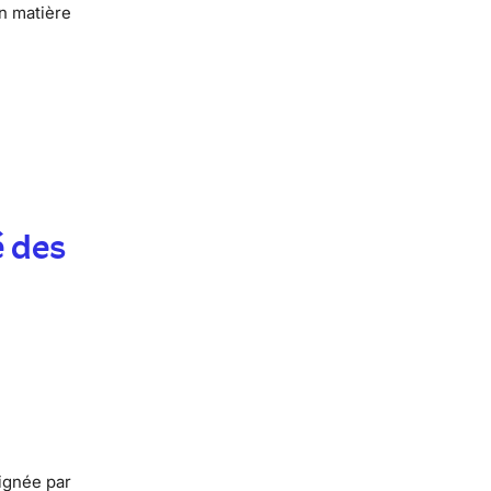
n matière
é des
signée par