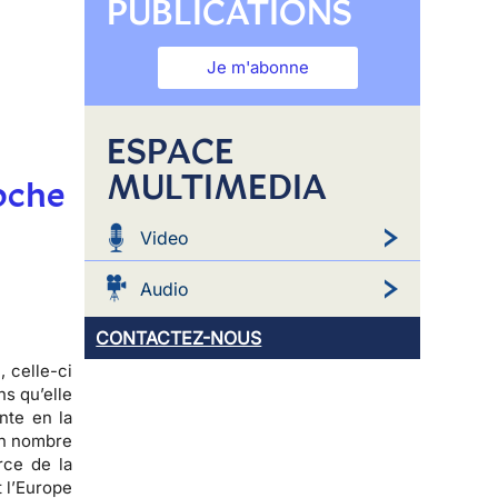
PUBLICATIONS
Je m'abonne
ESPACE
MULTIMEDIA
oche
Video
Audio
CONTACTEZ-NOUS
e
, celle-ci
ns qu’elle
nte en la
ain nombre
rce de la
et l’Europe