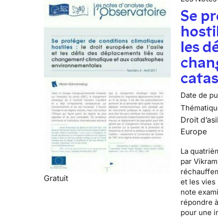
Se pr
hosti
les d
chan
cata
Date de pub
Thématiqu
Droit d’asi
Europe
La quatrièm
par
Vikram
réchauffem
Gratuit
et les vie
note exami
répondre à
pour une i