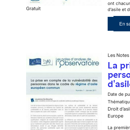
ont chacun
Gratuit
d’asile et 
En sa
Les Notes 
La pr
perso
d'as
Date de pub
Thématiqu
Droit d’asi
Europe
La premièr