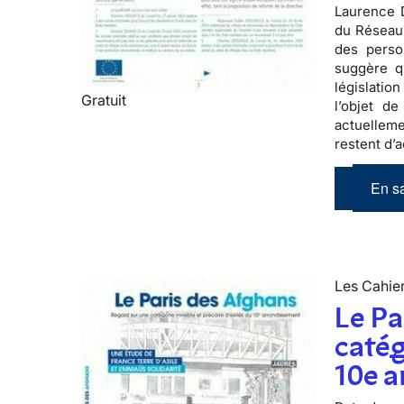
Laurence D
du Réseau 
des perso
suggère q
législatio
Gratuit
l’objet de
actuelleme
restent d’a
En sa
Les Cahier
Le Pa
catég
10e 