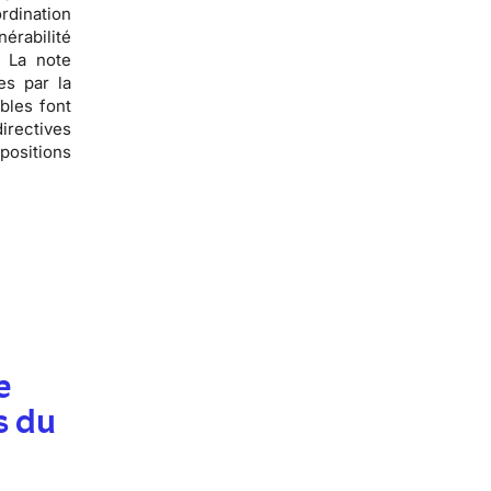
rdination
érabilité
 La note
es par la
bles font
irectives
positions
e
s du