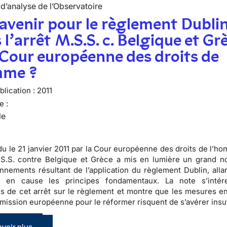
d’analyse de l’Observatoire
avenir pour le règlement Dubli
 l’arrêt M.S.S. c. Belgique et Gr
 Cour européenne des droits de
mme ?
lication :
2011
e :
le
ndu le 21 janvier 2011 par la Cour européenne des droits de l’h
M.S.S. contre Belgique et Grèce a mis en lumière un
grand n
nnements résultant de l’application du règlement Dublin
, all
 en cause les principes fondamentaux. La note s’intér
ns de cet arrêt sur le règlement et montre que les mesures e
mission européenne pour le réformer risquent de s’avérer insuf
voir plus