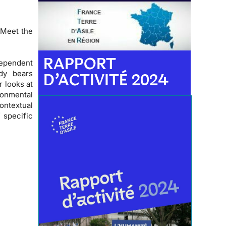
 Meet the
RAPPORT
ependent
dy bears
D’ACTIVITÉ 2024
 looks at
onmental
ontextual
f specific