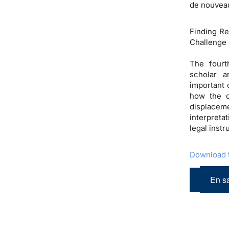
de nouveau
Finding R
Challenge 
The fourt
scholar a
important 
how the c
displacem
interpreta
legal inst
Download t
En sa