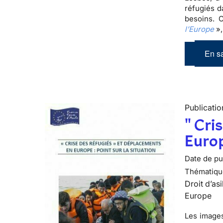
réfugiés d
besoins. 
l’Europe
»,
En sa
Publicatio
" Cri
Europ
Date de pub
Thématiqu
Droit d’asi
Europe
Les images