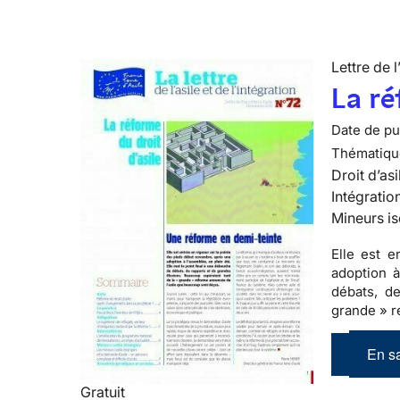
Lettre de l
La ré
Date de pub
Thématiqu
Droit d’asi
Intégratio
Mineurs is
Elle est 
adoption à
débats, de
grande » r
En sa
Gratuit