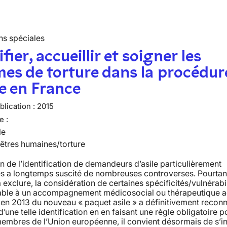
ns spéciales
fier, accueillir et soigner les
mes de torture dans la procédur
le en France
lication :
2015
e :
le
 êtres humaines/torture
n de l’identification de demandeurs d’asile particulièrement
s a longtemps suscité de nombreuses controverses. Pourtant
 exclure, la considération de certaines spécificités/vulnérabil
able à un accompagnement médicosocial ou thérapeutique a
 en 2013 du nouveau « paquet asile » a définitivement reconn
d’une telle identification en en faisant une règle obligatoire p
membres de l’Union européenne, il convient désormais de s’i