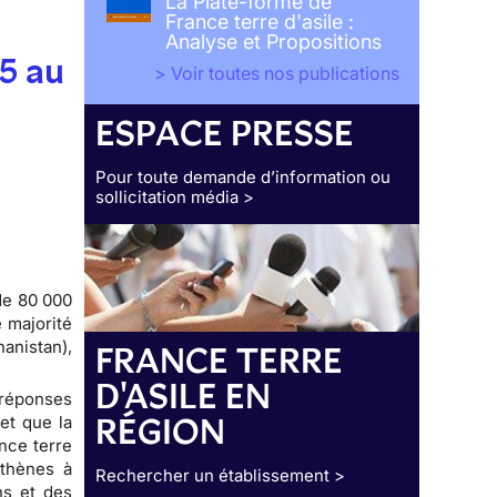
La Plate-forme de
France terre d'asile :
Analyse et Propositions
15 au
> Voir toutes nos publications
ESPACE PRESSE
Pour toute demande d’information ou
sollicitation média >
de 80 000
 majorité
anistan),
FRANCE TERRE
D'ASILE EN
 réponses
RÉGION
et que la
nce terre
Athènes à
Rechercher un établissement >
ns et des