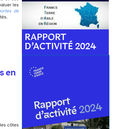
valuer les
ortes de
ctés.
RAPPORT
D’ACTIVITÉ 2024
s en
les côtes