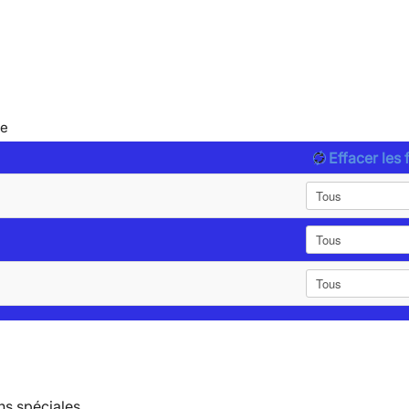
le
Effacer les f
ns spéciales