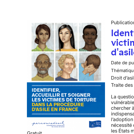
Publicatio
Identi
victi
d'asi
Date de pub
Thématiqu
Droit d’asi
Traite des
La questio
vulnérable
chercher à
indispens
l’adoption
nécessité 
les États 
Gratuit