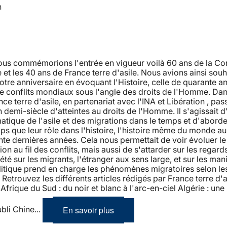
n
nous commémorions l'entrée en vigueur voilà 60 ans de la Co
et les 40 ans de France terre d'asile. Nous avions ainsi souh
tre anniversaire en évoquant l'Histoire, celle de quarante a
de conflits mondiaux sous l'angle des droits de l'Homme. Dan
nce terre d'asile, en partenariat avec l'INA et Libération , pas
n demi-siècle d'atteintes au droits de l'Homme. Il s'agissait d
atique de l'asile et des migrations dans le temps et d'aborde
 que leur rôle dans l'histoire, l'histoire même du monde au
te dernières années. Cela nous permettait de voir évoluer l
ion au fil des conflits, mais aussi de s'attarder sur les regard
iété sur les migrants, l'étranger aux sens large, et sur les man
litique prend en charge les phénomènes migratoires selon le
etrouvez les différents articles rédigés par France terre d'as
Afrique du Sud : du noir et blanc à l'arc-en-ciel Algérie : une 
En savoir plus
ubli Chine...