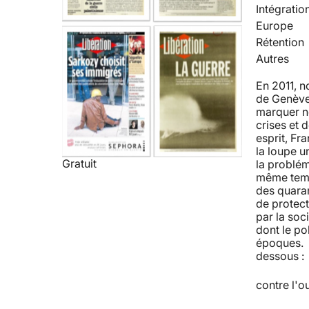
Intégratio
Europe
Rétention
Autres
En 2011, 
de Genève 
marquer no
crises et 
esprit, Fra
la loupe u
Gratuit
la problém
même temps
des quaran
de protect
par la soc
dont le po
époques. R
dessous : 
contre l'o