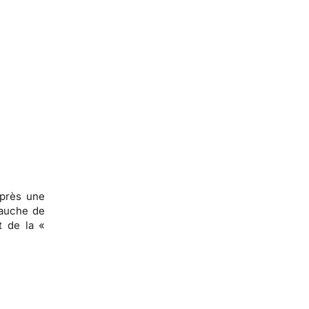
après une
bauche de
t de la «