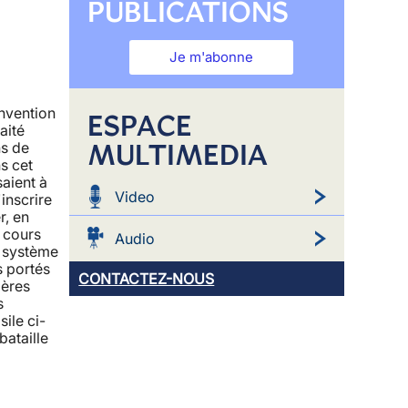
PUBLICATIONS
Je m'abonne
nvention
ESPACE
aité
MULTIMEDIA
ns de
s cet
saient à
Video
'inscrire
r, en
 cours
Audio
e système
s portés
CONTACTEZ-NOUS
ières
s
ile ci-
bataille