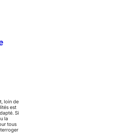
e
, loin de
ités est
dapté. Si
u la
our tous
nterroger