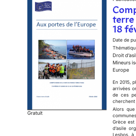
Compt
terre
18 fé
Date de pub
Thématiqu
Droit d’asi
Mineurs is
Europe
En 2015, p
arrivées o
de ces per
cherchent 
Alors que
Gratuit
communes 
Grèce est 
d’asile or
Lesbos, à 