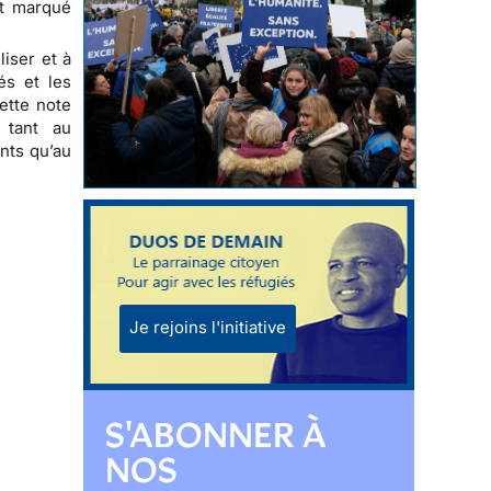
nt marqué
iser et à
és et les
ette note
e, tant au
ants qu’au
Je rejoins l'initiative
S'ABONNER À
NOS