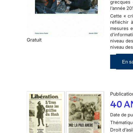
grecques 
l’année 20
Cette « cr
réfléchir 
mesures en
d’informat
Gratuit
niveau des
niveau des
En sa
Publicatio
40 A
Date de pub
Thématiqu
Droit d’asi