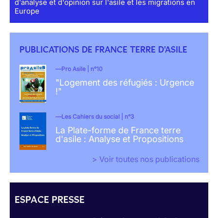
d'analyse et d'opinion sur l'asile et les migrations en
Europe
PUBLICATIONS DE FRANCE TERRE D'ASILE
Pro Asile | n°10
"Logement des réfugiés : Urgence
!"
Les Cahiers du social | n°3
La Plate-forme de France terre
d'asile : Analyse et Propositions
> Voir toutes nos publications
ESPACE PRESSE