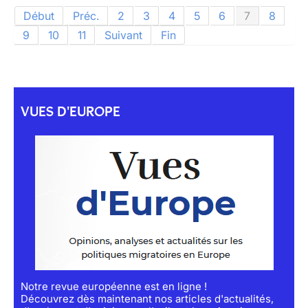
Début
Préc.
2
3
4
5
6
7
8
9
10
11
Suivant
Fin
VUES D'EUROPE
Notre revue européenne est en ligne !
Découvrez dès maintenant nos articles d'actualités,