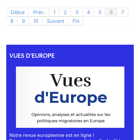
Début
Préc.
1
2
3
4
5
6
7
8
9
10
Suivant
Fin
VUES D'EUROPE
Notre revue européenne est en ligne !