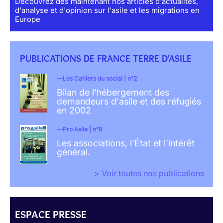
Découvrez dès maintenant nos articles d'actualités,
d'analyse et d'opinion sur l'asile et les migrations en
Europe
PUBLICATIONS DE FRANCE TERRE D'ASILE
Les Cahiers du social | n°2
Bilan de l'hébergement des
demandeurs d'asile et des réfugiés
en 2002
Pro Asile | n°9
Les associations, l'État et l'intérêt
général.
> Voir toutes nos publications
ESPACE PRESSE