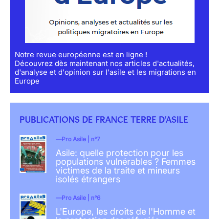
Notre revue européenne est en ligne !
Découvrez dès maintenant nos articles d'actualités,
d'analyse et d'opinion sur l'asile et les migrations en
Europe
PUBLICATIONS DE FRANCE TERRE D'ASILE
Pro Asile | n°7
Asile: quelle protection pour les
populations vulnérables ? Femmes
victimes de la traite et mineurs
isolés étrangers
Pro Asile | n°6
L'Europe, les droits de l'Homme et