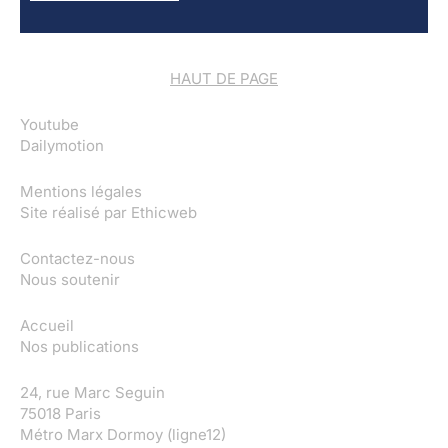
HAUT DE PAGE
Youtube
Dailymotion
Mentions légales
Site réalisé par
Ethicweb
Contactez-nous
Nous soutenir
Accueil
Nos publications
24, rue Marc Seguin
75018 Paris
Métro Marx Dormoy (ligne12)