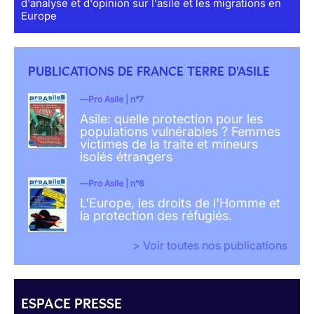
d'analyse et d'opinion sur l'asile et les migrations en
Europe
PUBLICATIONS DE FRANCE TERRE D'ASILE
Pro Asile | n°7
Asile: quelle protection pour les
populations vulnérables ? Femmes
victimes de la traite et mineurs
isolés étrangers
Pro Asile | n°6
L'Europe, les droits de l'Homme et
la protection des réfugiés.
> Voir toutes nos publications
ESPACE PRESSE