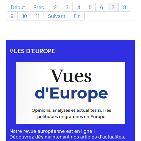
Début
Préc.
2
3
4
5
6
7
8
9
10
11
Suivant
Fin
VUES D'EUROPE
Notre revue européenne est en ligne !
Découvrez dès maintenant nos articles d'actualités,