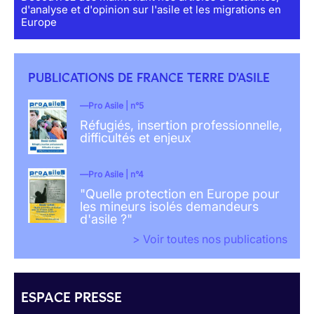
d'analyse et d'opinion sur l'asile et les migrations en
Europe
PUBLICATIONS DE FRANCE TERRE D'ASILE
Pro Asile | n°5
Réfugiés, insertion professionnelle,
difficultés et enjeux
Pro Asile | n°4
"Quelle protection en Europe pour
les mineurs isolés demandeurs
d'asile ?"
> Voir toutes nos publications
ESPACE PRESSE