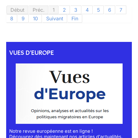
Début
Préc.
1
2
3
4
5
6
7
8
9
10
Suivant
Fin
VUES D'EUROPE
Notre revue européenne est en ligne !
Découvrez dès maintenant nos articles d'actualités,