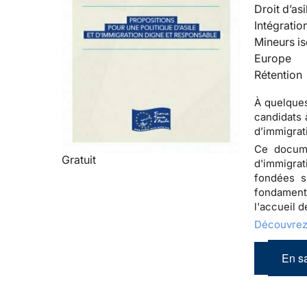
Droit d’asi
Intégratio
Mineurs is
Europe
Rétention
À quelques
candidats 
d’immigrat
Ce docume
Gratuit
d'immigrat
fondées s
fondament
l'accueil 
Découvrez 
En sa