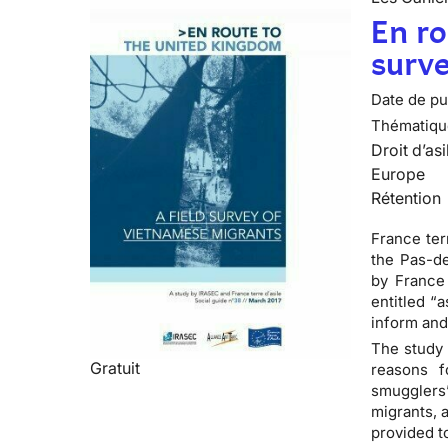
En ro
surv
Date de pub
Thématiqu
Droit d’asi
Europe
Rétention
France terr
the Pas-de
by France 
entitled “a
inform and
The study 
Gratuit
reasons f
smugglers
migrants, 
provided t