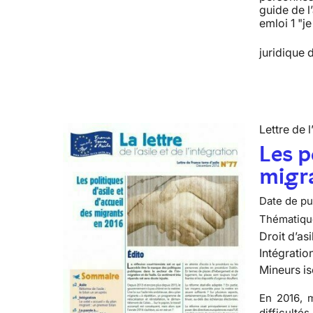
guide de l
emloi 1 "j
juridique d
Lettre de l
Les p
migr
Date de pub
Thématiqu
Droit d’asi
Intégratio
Mineurs is
En 2016, m
difficulté