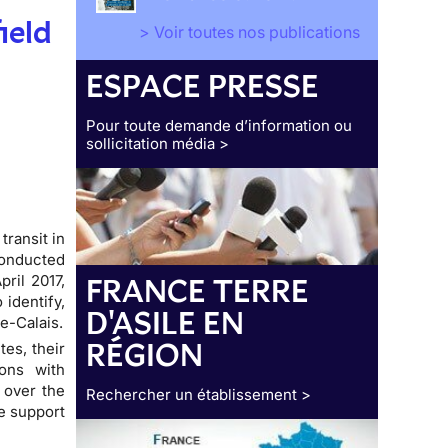
ield
> Voir toutes nos publications
ESPACE PRESSE
Pour toute demande d’information ou
sollicitation média >
transit in
conducted
ril 2017,
FRANCE TERRE
 identify,
D'ASILE EN
e-Calais.
RÉGION
tes, their
ions with
 over the
Rechercher un établissement >
he support