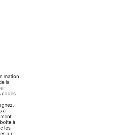
animation
de la
sur
es codes
,
agnez,
s à
ement
boîte à
c les
res au