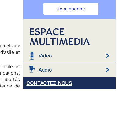
Je m'abonne
ESPACE
MULTIMEDIA
oumet aux
’asile et
Video
'asile et
Audio
ndations,
 libertés
CONTACTEZ-NOUS
rience de