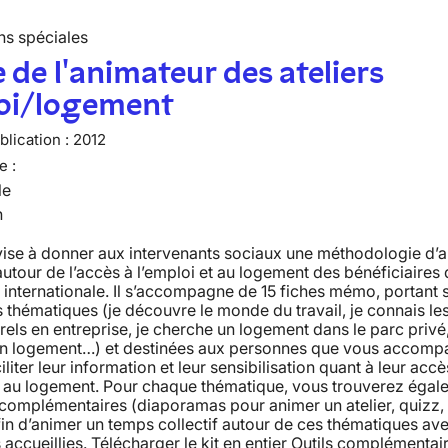
ns spéciales
 de l'animateur des ateliers
oi/logement
lication :
2012
e :
le
n
vise à donner aux intervenants sociaux une méthodologie d’
 autour de l’accès à l’emploi et au logement des bénéficiaires 
 internationale. Il s’accompagne de 15 fiches mémo, portant 
s thématiques (je découvre le monde du travail, je connais l
rels en entreprise, je cherche un logement dans le parc privé
un logement…) et destinées aux personnes que vous accomp
iliter leur information et leur sensibilisation quant à leur accè
et au logement. Pour chaque thématique, vous trouverez égal
 complémentaires (diaporamas pour animer un atelier, quizz, 
fin d’animer un temps collectif autour de ces thématiques ave
accueillies. Télécharger le kit en entier Outils complémentai