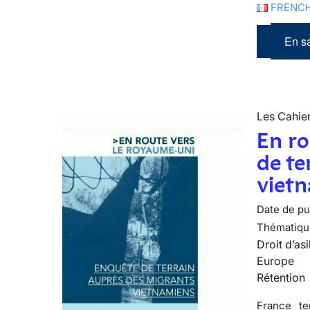
FRENCH
En sa
Les Cahier
En ro
de te
viet
Date de pub
Thématiqu
Droit d’asi
Europe
Rétention
France te