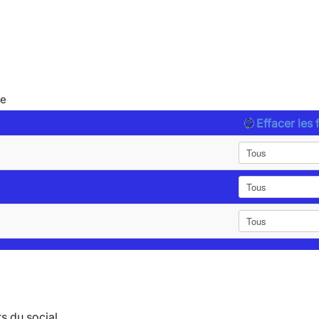
le
Effacer les f
s du social