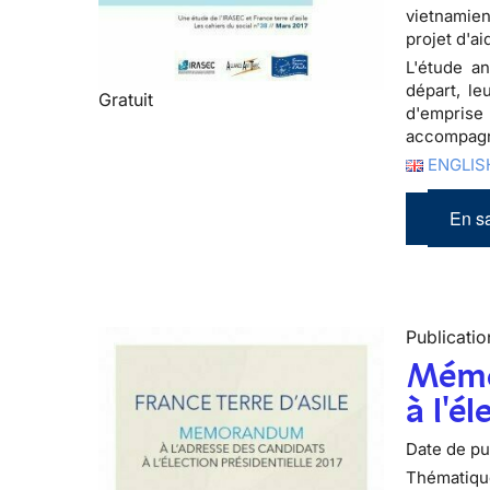
vietnamien
projet d'a
L'étude an
départ, le
Gratuit
d'emprise 
accompagn
ENGLISH
En sa
Publicatio
Mémo
à l'é
Date de pub
Thématiqu