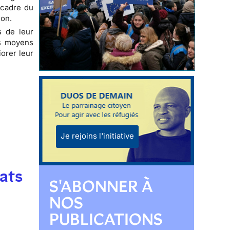
 cadre du
ion.
s de leur
es moyens
orer leur
Je rejoins l'initiative
ats
S'ABONNER À
NOS
PUBLICATIONS