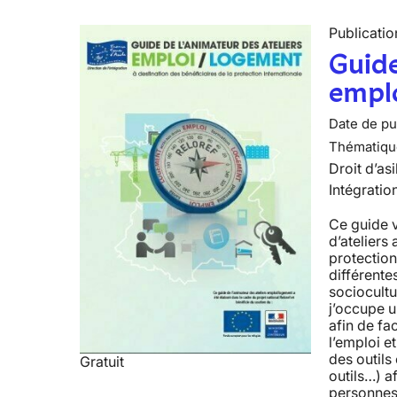
Publicatio
Guide
empl
Date de pub
Thématiqu
Droit d’asi
Intégratio
Ce guide 
d’ateliers
protection
différente
sociocultu
j’occupe 
afin de fac
l’emploi 
des outils
Gratuit
outils…) a
personnes 