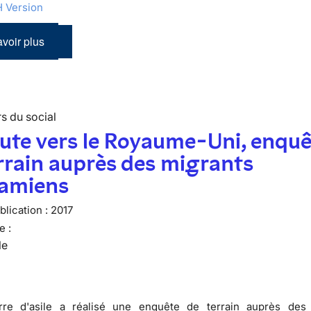
 Version
voir plus
s du social
ute vers le Royaume-Uni, enquê
rrain auprès des migrants
namiens
lication :
2017
e :
le
rre d'asile a réalisé une enquête de terrain auprès des